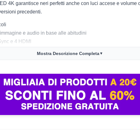
OLED 4K garantisce neri perfetti anche con luci accese e volume 
 versioni precedenti.
oli
immagine e audio in base alle abitudini
Sync e 4 HDMI
Mostra Descrizione Completa
▼
cale
to
ra
4Hz
 assoluto, input lag ridotto