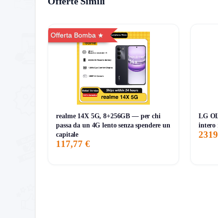
Offerte Simili
Storico Prezzo
Offerta Bomba
159 giorni di monitoraggio
969,00€
766,00€
969,00€
↑+8.3%
ATTUALE
MINIMO
MASSIMO
VARIAZIONE
7G
30G
90G
Tutto
realme 14X 5G, 8+256GB — per chi
LG OL
passa da un 4G lento senza spendere un
intero 
2319
capitale
117,77 €