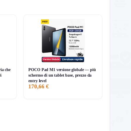
ia che
POCO Pad M1 versione globale — più
i
schermo di un tablet base, prezzo da
entry level
170,66 €