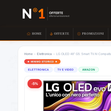
HOME
OFFERTE
PROMOZIONI
Home
»
Elettronica
»
LG OLED 48″ G5: Smart TV AI Compatt
MINIMO STORICO
ELETTRONICA
TV E VIDEO
AMAZON
-5%