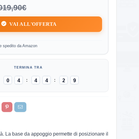
019,90€
VAI ALL'OFFERTA
e spedito da Amazon
0
4
4
4
2
8
tà. La base da appoggio permette di posizionare il