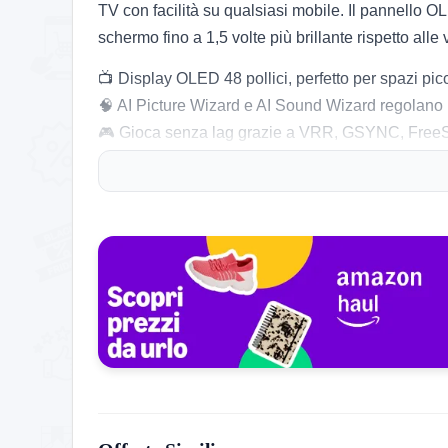
TV con facilità su qualsiasi mobile. Il pannello 
schermo fino a 1,5 volte più brillante rispetto alle
📺 Display OLED 48 pollici, perfetto per spazi picc
🧠 AI Picture Wizard e AI Sound Wizard regolano 
🎮 Gioca senza lag grazie a VRR, GSYNC, Free
🚀 Gaming in 4K fino a 144Hz
🔊 Dolby Vision e Atmos per film e serie realistici
🗣️ Ricerca rapida contenuti con AI e controllo vo
💡 Aggiornamenti webOS Re:New per 5 anni
Consigli pratici:
📌 Sfrutta la base inclusa per sistemare il TV subi
💡 Regola la luminosità se la stanza è molto chia
🎮 Collega console o PC per giocare in 4K a 14
🔎 Personalizza profilo audio e video tramite AI
Dati: volume colore 100%, contrasto ottimale, nero