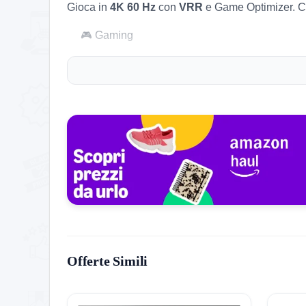
Gioca in
4K 60 Hz
con
VRR
e Game Optimizer. Co
🎮 Gaming
VRR 4K 60 Hz
per movimenti stabili
Game Optimizer e input reattivo
🎬 Film e serie
HDR10 Pro
per maggiore dettaglio
Filmmaker Mode
per colori fedeli
⚙️ Immagine
α7 Gen8
elabora scena per scena
Local Dimming
per neri più profondi
Offerte Simili
🧭 Utilità