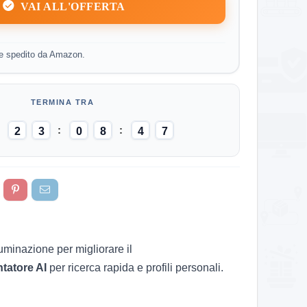
VAI ALL'OFFERTA
e spedito da Amazon.
2
3
0
8
4
6
7
luminazione per migliorare il
tatore AI
per ricerca rapida e profili personali.