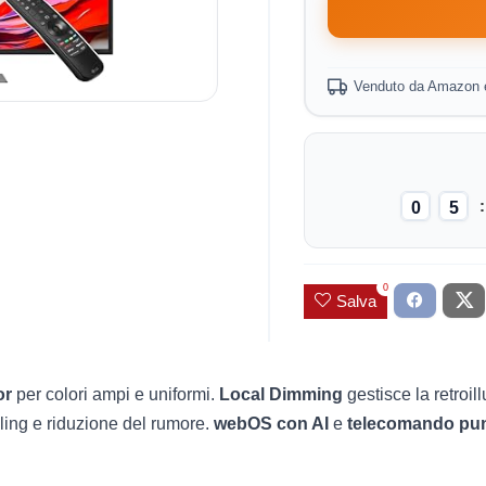
Venduto da Amazon 
0
5
0
Salva
or
per colori ampi e uniformi.
Local Dimming
gestisce la retroil
ling e riduzione del rumore.
webOS con AI
e
telecomando pun