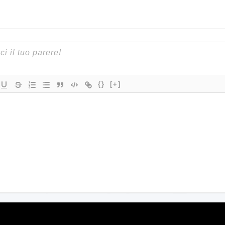
{}
[+]