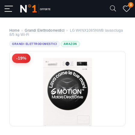
0
Home
»
Grandi Elettrodomestici
»
LG W4NX1085NWB lavasciuga
8/5 kg Wi‑Fi
GRANDI ELETTRODOMESTICI
AMAZON
-19%