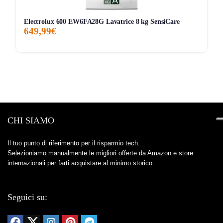
Contro:
Non è una vera
slim
, con profondità di
55
cm
.
Electrolux 600 EW6FA28G Lavatrice 8 kg SensiCare
649,99€
A chi conviene davvero
Comprala se:
vuoi una lavasciuga compatta ma non
troppo sacrificata, con 8/5 kg, Wi‑Fi e buone funzioni
pratiche, restando su LG.
Evitala se:
vuoi il massimo storico recensioni o hai
bisogno di una slim più stretta, perché qui il valore sta
CHI SIAMO
soprattutto nella dotazione tecnica e nel prezzo competitivo
più che nella prova sul lungo periodo.
Il tuo punto di riferimento per il risparmio tech.
Selezioniamo manualmente le migliori offerte da Amazon e store
internazionali per farti acquistare al minimo storico.
Storico Prezzo
106 giorni di monitoraggio
Seguici su:
392,59€
392,59€
392,59€
ATTUALE
MINIMO
MASSIMO