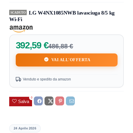
LG W4NX1085NWB lavasciuga 8/5 kg
SCADUTO
Wi‑Fi
392,59 €
486,88 €
VAI ALL'OFFERTA
Venduto e spedito da amazon
0
Salva
24 Aprile 2026