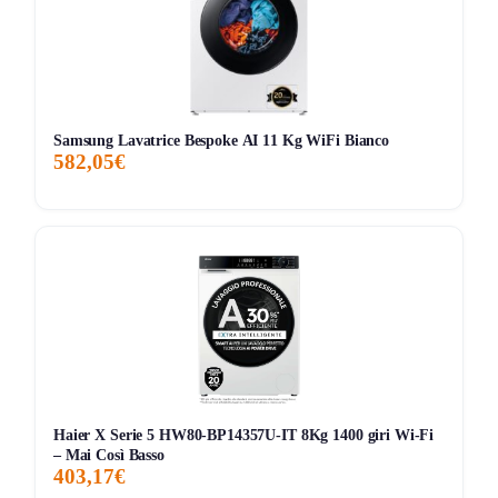
una proposta sensata.
Le cose pratiche che contano
Il prezzo attuale è di
399,98€
, con sconto del
18%
rispetto
al
prezzo consigliato di 486,88€
, ed è
venduta e spedita
Samsung Lavatrice Bespoke AI 11 Kg WiFi Bianco
da Amazon
. Il grafico storico visibile mostra che il prezzo
582,05€
si è mosso grossomodo tra
400€ e 500€
, quindi il livello
attuale è interessante, soprattutto per una LG con Wi‑Fi e
1400 giri.
Va però contestualizzata bene: le recensioni sono ancora
solo circa
2
, quindi lo storico utenti è quasi inesistente,
mentre il marchio LG mostra
93% di valutazioni positive
e oltre
50.000 ordini recenti
. Nella stessa pagina
compaiono rivali aggressivi come
Candy 8/5 kg a 379,99€
e
Hisense 8 kg a 479€
, quindi questa LG ha senso
Haier X Serie 5 HW80-BP14357U-IT 8Kg 1400 giri Wi‑Fi
soprattutto se vuoi restare su un brand forte e ti
– Mai Così Basso
403,17€
interessano davvero
ThinQ
,
top rimovibile
e
6 Motion