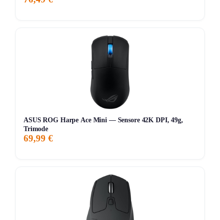
7G
30G
90G
Tutto
ASUS ROG Harpe Ace Mini — Sensore 42K DPI, 49g,
Trimode
69,99 €