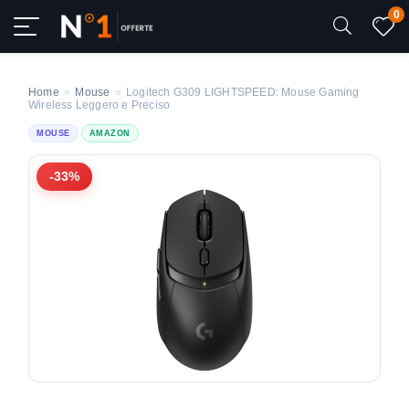
0
Home
»
Mouse
»
Logitech G309 LIGHTSPEED: Mouse Gaming
Wireless Leggero e Preciso
MOUSE
AMAZON
-33%