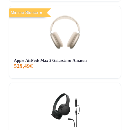
[+]
Fino a 40 ore
:
adatte a turni lunghi e trasferte,
Minimo Storico
meno ansia da ricarica.
[+]
Memory foam + coppa chiusa
:
buona
cancellazione passiva
per isolarti in open space.
[-] Controlli volume su PS4/PS5:
può capitare che
non rispondano; il produttore segnala di contattare
l’assistenza in quel caso.
Apple AirPods Max 2 Galassia su Amazon
[-] Cablaggio “non sempre immediato” su PC:
se
529,49€
hai jack separati audio/mic può servire
adattatore
non incluso; su USB-C serve adattatore
USB-
A→USB-C dati
non incluso.
Vale la pena comprarle a questo prezzo?
Prendilo se:
vuoi cuffie wireless Mars Gaming per
PC/console
con
dongle 2.4G
, autonomia lunga e
microfono ENC
rimovibile per call e gaming, e ti interessa