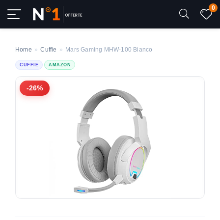
0
Home
»
Cuffie
»
Mars Gaming MHW-100 Bianco
CUFFIE
AMAZON
-26%