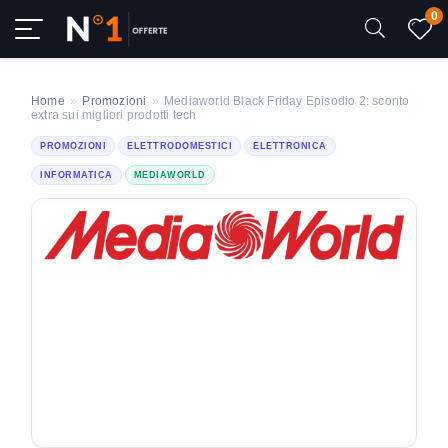
0
Home
»
Promozioni
»
Mediaworld Black Friday Episodio 2: sconto
extra sui migliori prodotti tech
PROMOZIONI
ELETTRODOMESTICI
ELETTRONICA
INFORMATICA
MEDIAWORLD