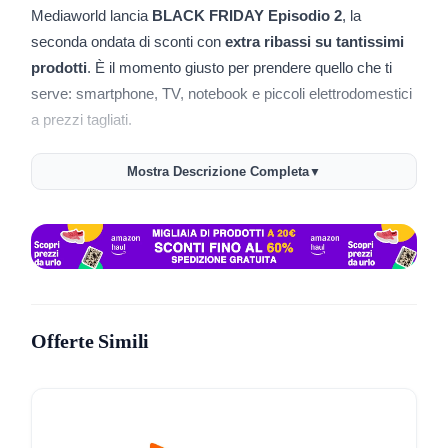
Mediaworld lancia
BLACK FRIDAY Episodio 2
, la
seconda ondata di sconti con
extra ribassi su tantissimi
prodotti
. È il momento giusto per prendere quello che ti
serve: smartphone, TV, notebook e piccoli elettrodomestici
a prezzi tagliati.
Gli sconti sono
già attivi online
e puoi accedere
Mostra Descrizione Completa
▼
direttamente alla pagina dedicata della promo per vedere
tutti gli articoli inclusi. Non aspettare troppo: la disponibilità
è limitata e le offerte terminano il
19 novembre 2025
.
👉
Vai alla promo ufficiale:
Mediaworld Black Friday
Episodio 2
Offerte Simili
Come ottenere lo sconto
Entra nella pagina della promozione Mediaworld tramite il
link sopra.
Scegli i prodotti contrassegnati dall’etichetta
Promo