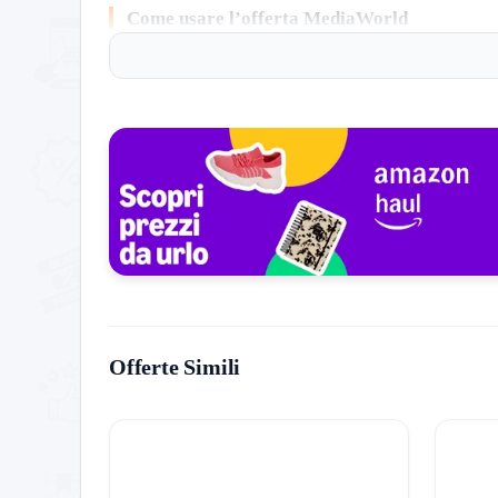
Come usare l’offerta MediaWorld
Approfittarne è semplice e veloce:
Accedi alla pagina ufficiale tramite il pulsante in al
Scegli i prodotti idonei e aggiungili al carrello.
Lo sconto è applicato automaticamente al carrello
Verifica il totale e completa l’ordine.
Niente passaggi inutili, tutto diretto.
Dettagli dell’offerta MediaWorld
Promo:
TECHMANIA PC & TV EDITION
Offerte Simili
Codice:
Nessuno (Sconto automatico)
Dove:
Solo sul sito ufficiale MediaWorld
Note:
Quantità limitate / Prodotti selezionati