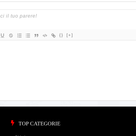
{}
[+]
TOP CATEGORIE