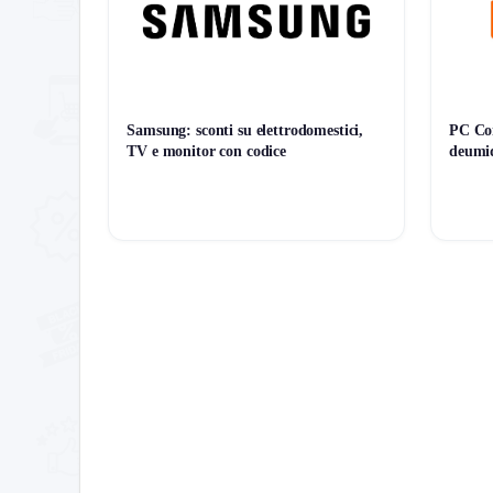
Termini e condizioni da sapere
L’offerta è valida sugli articoli selezionati. Non c
Scadenza offerta
Samsung: sconti su elettrodomestici,
PC Com
La promozione è valida fino al
2026-02-04
, salvo
TV e monitor con codice
deumid