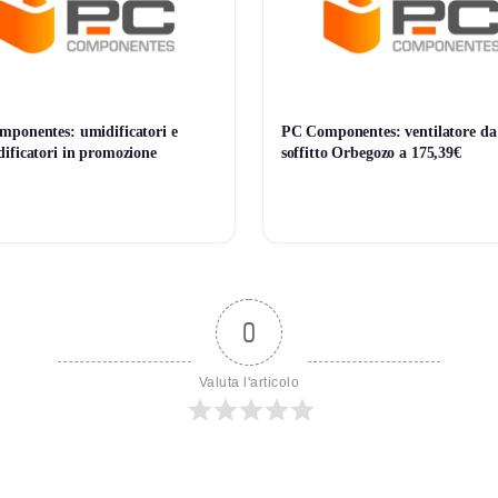
umulabile con altre promozioni (salvo diversa indicazione). Contro
ponentes: umidificatori e
PC Componentes: ventilatore da
 chiusura anticipata.
ificatori in promozione
soffitto Orbegozo a 175,39€
0
Valuta l'articolo