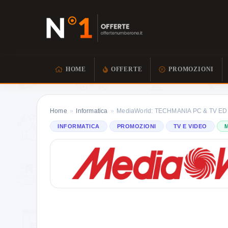
HOME
OFFERTE
PROMOZIONI
Home
»
Informatica
»
MediaWorld: TECHMANIA PC & TV ED
INFORMATICA
PROMOZIONI
TV E VIDEO