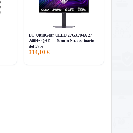
lla sempre il carrello finale.
LG UltraGear OLED 27GX704A 27″
240Hz QHD — Sconto Straordinario
del 37%
314,10 €