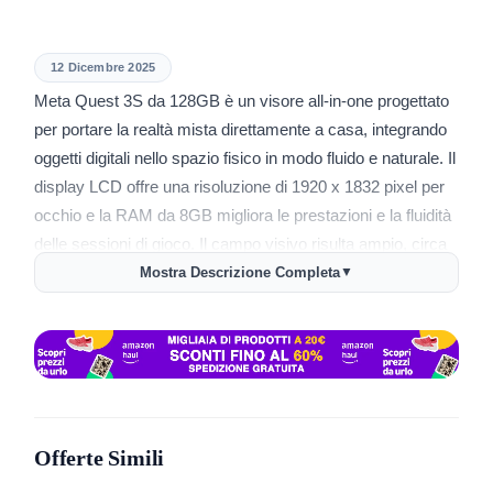
12 Dicembre 2025
Meta Quest 3S da 128GB è un visore all-in-one progettato
per portare la realtà mista direttamente a casa, integrando
oggetti digitali nello spazio fisico in modo fluido e naturale. Il
display LCD offre una risoluzione di 1920 x 1832 pixel per
occhio e la RAM da 8GB migliora le prestazioni e la fluidità
delle sessioni di gioco. Il campo visivo risulta ampio, circa
96° in orizzontale, mentre le lenti Fresnel regolabili in tre
Mostra Descrizione Completa
▼
posizioni permettono di adattare il visore a diverse
conformazioni facciali.
🔹
Esperienze immersive
: 🌌 Vivi migliaia di giochi e
contenuti in realtà mista grazie alla piattaforma Meta
Horizon, con prova inclusa per 3 mesi.
Offerte Simili
🔋
Batteria capiente
: ⚡ Autonomia media di circa 2,5 ore
con batteria agli ioni di litio da 4324 mAh.