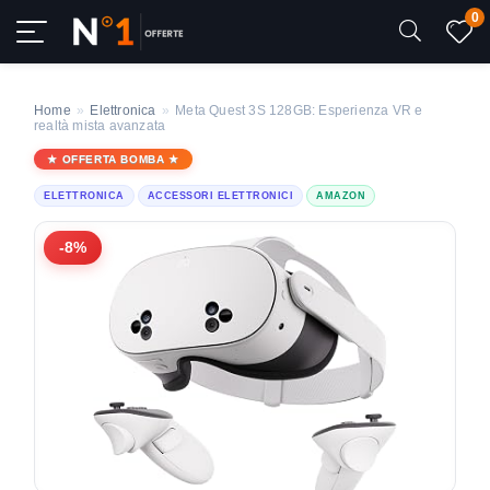
0
Home
»
Elettronica
»
Meta Quest 3S 128GB: Esperienza VR e
realtà mista avanzata
OFFERTA BOMBA
ELETTRONICA
ACCESSORI ELETTRONICI
AMAZON
-8%