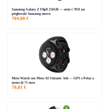
con lenti pancake resta preferibile.​
Samsung Galaxy Z Flip8 256GB — sotto i 705€ un
pieghevole Samsung nuovo
Storico Prezzo
704,00 €
241 giorni di monitoraggio
332,49€
249,99€
332,49€
↑+18.8%
ATTUALE
MINIMO
MASSIMO
VARIAZIONE
7G
30G
90G
Tutto
Moto Watch con Moto AI Volcanic Ash — GPS e Polar a
meno di 71 euro
70,81 €