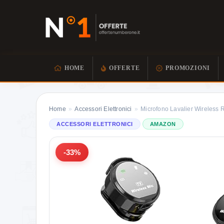
HOME
OFFERTE
PROMOZIONI
Home
»
Accessori Elettronici
»
Microfono Lavalier Wireless Rt
ACCESSORI ELETTRONICI
AMAZON
-33%