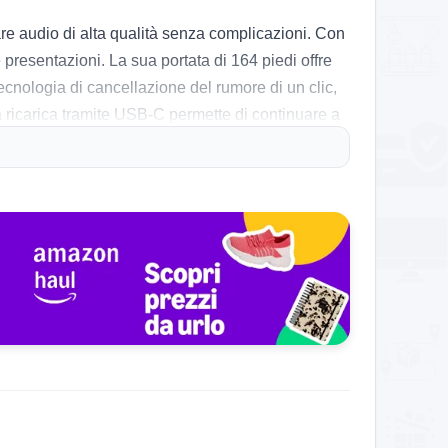
rare audio di alta qualità senza complicazioni. Con
presentazioni. La sua portata di 164 piedi offre
ecnologia di cancellazione del rumore di un clic,
 la ricarica tramite USB-C permette di continuare a
 registrare. La qualità del suono è stata molto
ato la praticità del design compatto, rendendo il
i potrebbe richiedere adattatori per alcuni modelli,