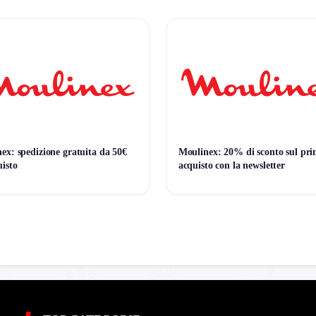
📊 Monitoraggio avviato — il grafico apparirà alla prossima variazione di prezz
ex: spedizione gratuita da 50€
Moulinex: 20% di sconto sul pr
uisto
acquisto con la newsletter