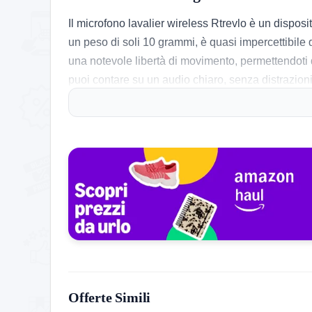
Il microfono lavalier wireless Rtrevlo è un dispos
un peso di soli 10 grammi, è quasi impercettibile 
una notevole libertà di movimento, permettendoti d
puoi contare su un audio chiaro, senza distrazioni 
lavorare senza interruzioni.
Cosa ne pensa chi l’ha provato
Chi ha utilizzato il Rtrevlo ha notato immediatament
apprezzata, soprattutto la chiarezza nella voce, g
microfono perfetto per registrazioni all’aperto. Tra
ma nel complesso, il microfono ha ricevuto recensi
Storico Prezzo
233 giorni di monitoraggio
Offerte Simili
13,99€
13,99€
13,99€