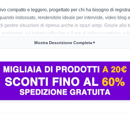
itivo compatto e leggero, progettato per chi ha bisogno di regist
quando indossato, rendendolo ideale per interviste, video blog e 
i gestire situazioni di ripresa anche in spazi ampi. Grazie alla t
ambientali. La batteria offre fino a 8 ore di utilizzo continuo, e
Mostra Descrizione Completa
▼
e la facilità d’uso: basta collegare il ricevitore e sei pronto per
razie alla cancellazione del rumore. Alcuni utenti hanno sottoline
 i pochi svantaggi, si segnala che la compatibilità con dispositiv
oni positive per la sua performance e portabilità.