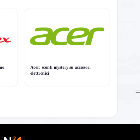
o
imo
Acer: sconti mystery su accessori
elettronici