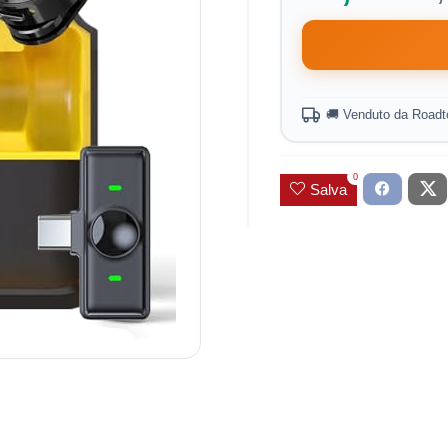
🚚 Venduto da Road
0
Salva