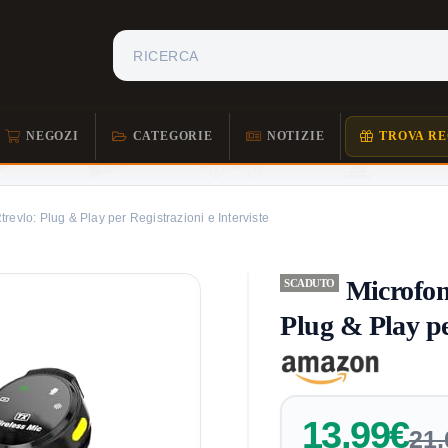
NEGOZI
CATEGORIE
NOTIZIE
TROVA RE
revlo: Plug & Play per Registrazioni e Interviste
Microfon
SCADUTO
Plug & Play pe
13,99€
21,