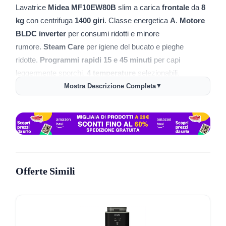
Lavatrice
Midea MF10EW80B
slim a carica
frontale
da
8
kg
con centrifuga
1400 giri
. Classe energetica
A
.
Motore
BLDC inverter
per consumi ridotti e minore
rumore.
Steam Care
per igiene del bucato e pieghe
ridotte.
Programmi rapidi 15 e 45 minuti
per capi
leggermente sporchi.
4 temperature
selezionabili,
freddo,
20°C
,
40°C
,
60°C
. Opzioni utili come partenza
Mostra Descrizione Completa
▼
ritardata e display. Dimensioni compatte per spazi stretti.
🧺
8 kg
adatti a famiglie di 3–4 persone
🔄
1400 giri
per estrarre più acqua e ridurre i tempi di
asciugatura
Offerte Simili
♨️
Steam Care
per igiene del carico e meno pieghe
⚙️
Motore BLDC
a risparmio energetico e lunga durata
⏱️
Rapidi 15/45 min
per lavaggi veloci e risparmio