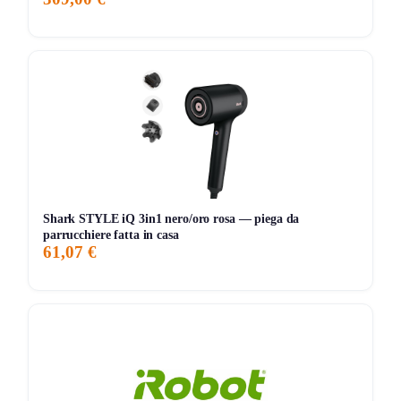
meno pieghe.
Storico Prezzo
153 giorni di monitoraggio
295,85€
289,90€
295,85€
↑+2.1%
ATTUALE
MINIMO
MASSIMO
VARIAZIONE
7G
30G
90G
Tutto
Shark STYLE iQ 3in1 nero/oro rosa — piega da
parrucchiere fatta in casa
61,07 €