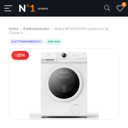
0
Home
»
Elettrodomestici
»
Midea MF10EW80B lavatrice 8 kg
Classe A
ELETTRODOMESTICI
AMAZON
-22%