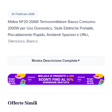
16 Febbraio 2026
Midea NF20-20AW Termoventilatore Basso Consumo
2000W per Uso Domestico, Stufe Elettriche Portatile,
Riscaldamento Rapido, Ambienti Spaziosi e Uffici,
Silenzioso, Bianco
Storico Prezzo
Mostra Descrizione Completa
▼
173 giorni di monitoraggio
17,71€
14,90€
27,55€
↑+18.9%
ATTUALE
MINIMO
MASSIMO
VARIAZIONE
7G
30G
90G
Tutto
Offerte Simili