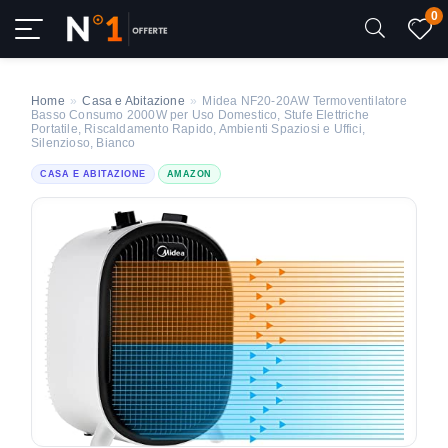
0
Home
»
Casa e Abitazione
»
Midea NF20-20AW Termoventilatore
Basso Consumo 2000W per Uso Domestico, Stufe Elettriche
Portatile, Riscaldamento Rapido, Ambienti Spaziosi e Uffici,
Silenzioso, Bianco
CASA E ABITAZIONE
AMAZON