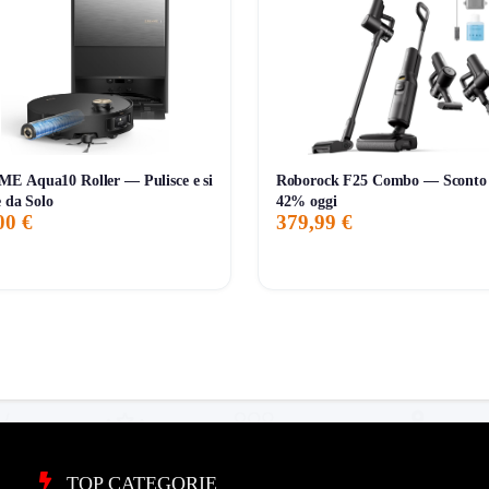
E Aqua10 Roller — Pulisce e si
Roborock F25 Combo — Sconto 
e da Solo
42% oggi
00 €
379,99 €
TOP CATEGORIE