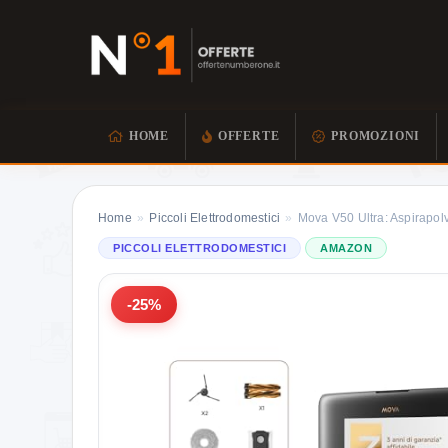
HOME
OFFERTE
PROMOZIONI
Home
»
Piccoli Elettrodomestici
»
Mova V50 Ultra: Aspirapol
PICCOLI ELETTRODOMESTICI
AMAZON
-25%