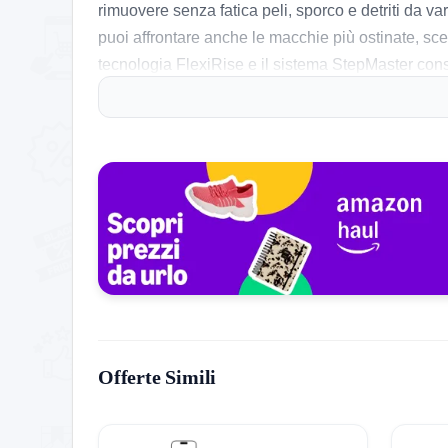
rimuovere senza fatica peli, sporco e detriti da var
puoi affrontare anche le macchie più ostinate, sce
tecnologia FlexiRise e il sistema StepMaster conse
fino a 6 cm.
Cosa ne pensa chi l’ha provato
Chi ha testato il Mova V50 Ultra ha notato una pu
grovigli di capelli, facilitando la manutenzione. 
di spazio. La funzione di asciugatura dei moci è mo
aiuto nella gestione della pulizia domestica, comb
Storico Prezzo
185 giorni di monitoraggio
Offerte Simili
749,00€
749,00€
999,00€
↓-6.3%
ATTUALE
MINIMO
MASSIMO
VARIAZIONE