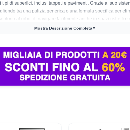
i tipi di superfici, inclusi tappeti e pavimenti. Grazie al suo sis
gliendo tra una pulizia generica o una formula specifica per elim
ntono al robot di navigare facilmente anche in spazi ristretti e 
Mostra Descrizione Completa
▼
lizia approfondita e una notevole capacità di aspirazione. La d
Tuttavia, alcuni utenti segnalano che la stazione base, sebbene 
lto apprezzata, poiché riduce i tempi di attesa e migliora l’igie
inando efficienza e praticità.