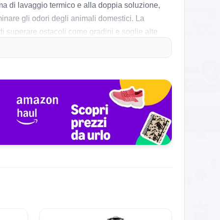
tema di lavaggio termico e alla doppia soluzione,
inare gli odori degli animali domestici. La
di superare ostacoli come gradini e soglie alte
oppia spazzola TroboWave ha ridotto al minimo i
automatizzi molte operazioni, può occupare un po’
ne. In generale, il V50 Ultra rappresenta un valido
Al minimo storico!