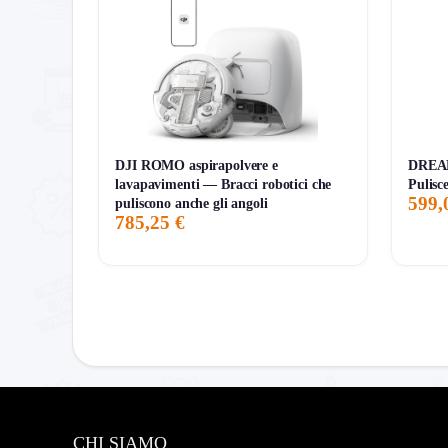
7G
30G
90G
Tutto
DJI ROMO aspirapolvere e
DREAM
lavapavimenti — Bracci robotici che
Pulisc
599,
puliscono anche gli angoli
785,25 €
CHI SIAMO