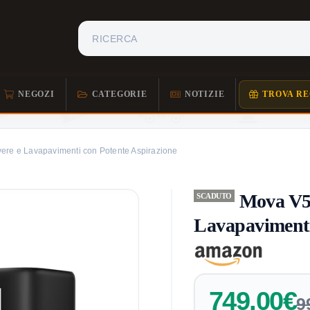
NEGOZI
CATEGORIE
NOTIZIE
TROVA RE
vere e Lavapavimenti con Potente Aspirazione
Mova V50
SCADUTO
Lavapavimenti
749,00€
9