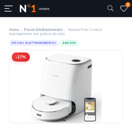
0
Home
»
Piccoli Elettrodomestici
»
Narwal Freo: il robot
aspirapolvere che pulisce da solo
PICCOLI ELETTRODOMESTICI
AMAZON
-17%