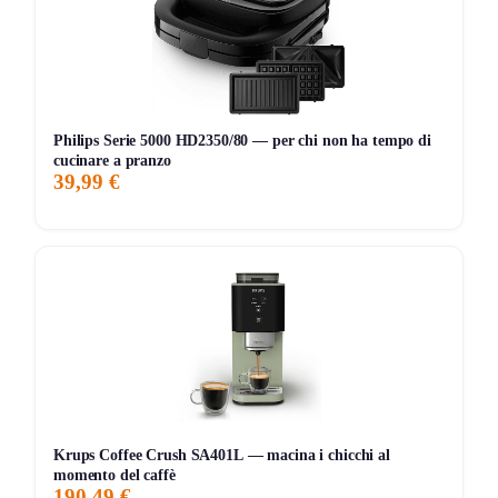
efficacia nel rimuovere sporco e polvere. La funzione
DirtSense è particolarmente apprezzata, poiché permette
al robot di riconoscere le aree più sporche e concentrarsi
su di esse. Tuttavia, alcuni utenti hanno segnalato che, in
presenza di tappeti molto spessi, il robot può avere
Philips Serie 5000 HD2350/80 — per chi non ha tempo di
difficoltà. La pulizia dei bordi Smart-Swing è un’altra
cucinare a pranzo
39,99 €
caratteristica positiva, anche se potrebbe non essere
perfetta in ogni angolo della casa. Infine, l’installazione della
docking station è semplice, ma è importante posizionarla in
un luogo accessibile per garantire un funzionamento
ottimale. Nel complesso, il Freo ha ricevuto feedback
positivi per la sua versatilità e l’autonomia, rendendolo una
scelta valida per chi cerca un alleato per la pulizia
domestica.
Krups Coffee Crush SA401L — macina i chicchi al
Storico Prezzo
Al minimo storico!
momento del caffè
190,49 €
194 giorni di monitoraggio