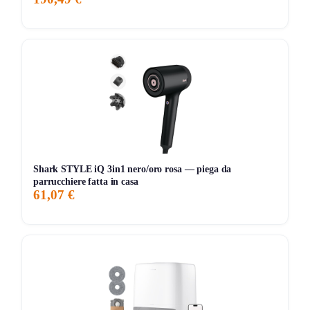
249,00€
249,00€
299,00€
↓0%
ATTUALE
MINIMO
MASSIMO
VARIAZIONE
7G
30G
90G
Tutto
Shark STYLE iQ 3in1 nero/oro rosa — piega da
parrucchiere fatta in casa
61,07 €