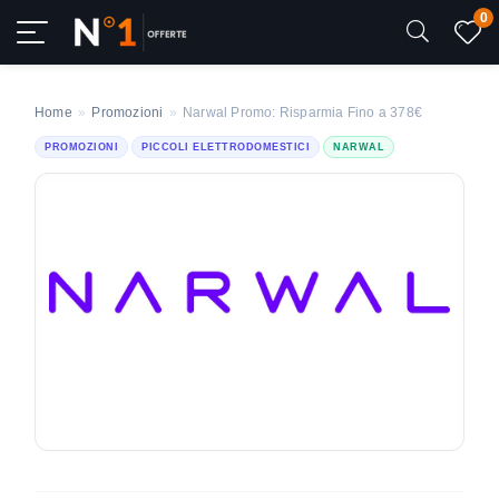
0
Home
»
Promozioni
»
Narwal Promo: Risparmia Fino a 378€
PROMOZIONI
PICCOLI ELETTRODOMESTICI
NARWAL