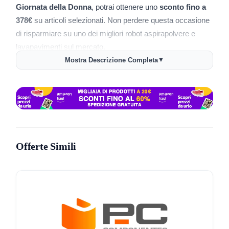
Giornata della Donna
, potrai ottenere uno
sconto fino a
378€
su articoli selezionati. Non perdere questa occasione
di risparmiare su uno dei migliori robot aspirapolvere e
lavapavimenti sul mercato.
Mostra Descrizione Completa
▼
Come ottenere lo sconto
Visita il link promozionale
: clicca sul link sottostante
per accedere all’offerta e scegliere i prodotti che desideri
acquistare.
Aggiungi al carrello
: una volta selezionato il prodotto,
aggiungilo al tuo carrello.
Offerte Simili
Verifica il prezzo scontato
: lo sconto sarà applicato
automaticamente durante il checkout su articoli
selezionati.
Completa l’acquisto
: procedi con il pagamento e
approfitta della promozione prima che scada.