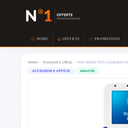
HOME
OFFERTE
PROMOZIONI
Home
»
Accessori e Ufficio
»
Nexi Mobile POS Contactless BP
ACCESSORI E UFFICIO
AMAZON