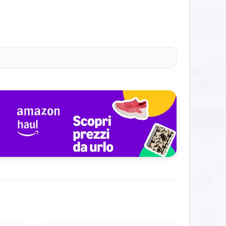
Valuta la commissione sulle transazioni superiori a
ositivo è ottimale anche per chi lavora su