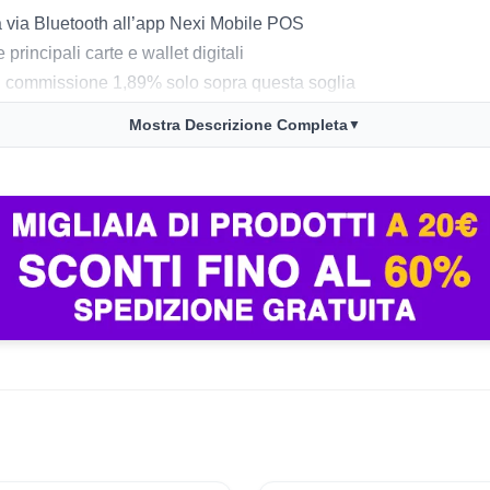
a via Bluetooth all’app Nexi Mobile POS
e principali carte e wallet digitali
:
commissione 1,89% solo sopra questa soglia
orno lavorativo
Mostra Descrizione Completa
▼
oniche via mail o sms
 ovunque
aria, basta il collegamento al telefono
ramite team italiano
e hai bisogno di accrediti veloci su conto corrente esistente. 
’uso per gestire pagamenti fuori sede o in piccoli negozi. Il disp