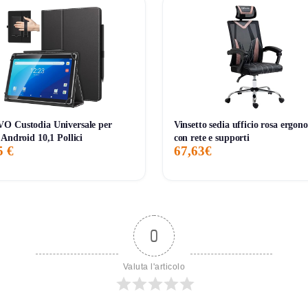
O Custodia Universale per
Vinsetto sedia ufficio rosa ergon
 Android 10,1 Pollici
con rete e supporti
5 €
67,63€
0
Valuta l'articolo