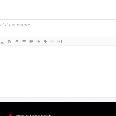
{}
[+]