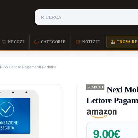
NEGOZI
CATEGORIE
NOTIZIE
TROVA RE
-55 Lettore Pagamenti Portatile
Nexi Mob
SCADUTO
Lettore Pagame
9,00€