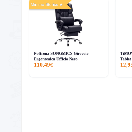
9,00€
8,04€
9,00€
↑+11.9%
Minimo Storico
ATTUALE
MINIMO
MASSIMO
VARIAZIONE
7G
30G
90G
Tutto
Poltrona SONGMICS Girevole
TiMOV
Ergonomica Ufficio Nero
Tablet
110,49€
12,9