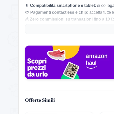
📱
Compatibilità smartphone e tablet:
si colleg
💳
Pagamenti contactless e chip:
accetta tutte l
💰
Zero commissioni su transazioni fino a 10 €
📅
Accredito rapido:
fondi disponibili entro un gi
🔒
Firma digitale e invio ricevuta:
ricevute elettr
🔋
Portatile e leggero:
design compatto per uso
🎯
Attivazione online rapida:
nessuna SIM necess
🕒
Assistenza dedicata 24/7:
supporto continuo t
Consigli pratici per l’acquisto:
Scegli il BP-55 se preferisci un POS senza canone 
10 €, l’integrazione con smartphone e la facilità d
appuntamento o in movimento.
Offerte Simili
Storico Prezzo
150 giorni di monitoraggio