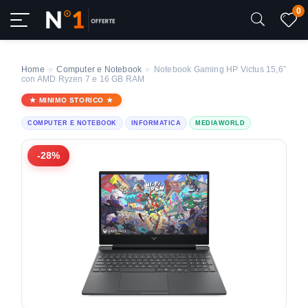
0
Home
»
Computer e Notebook
»
Notebook Gaming HP Victus 15,6”
con AMD Ryzen 7 e 16 GB RAM
MINIMO STORICO
COMPUTER E NOTEBOOK
INFORMATICA
MEDIAWORLD
-28%