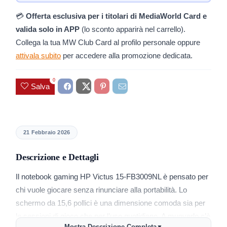
💳
Offerta esclusiva per i titolari di MediaWorld Card e
valida solo in APP
(lo sconto apparirà nel carrello).
Collega la tua MW Club Card al profilo personale oppure
attivala subito
per accedere alla promozione dedicata.
0
Salva
21 Febbraio 2026
Descrizione e Dettagli
Il notebook gaming HP Victus 15-FB3009NL è pensato per
chi vuole giocare senza rinunciare alla portabilità. Lo
schermo da 15,6 pollici è una dimensione comoda sia per
le sessioni di gioco che per l’uso quotidiano. A muoverlo c’è
Mostra Descrizione Completa
▼