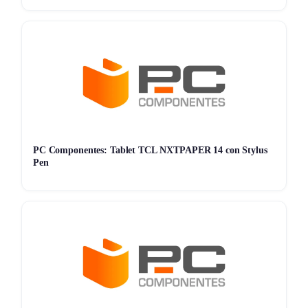
quindi non aspettatevi lunghe ore lontano dalla presa di
corrente. Qualche piccolo punto a sfavore riguarda il peso,
che non è tra i più leggeri sul mercato, ma resta comunque
gestibile per chi si muove spesso. Nel complesso, chi ha
avuto modo di usarlo ritiene che l’HP Victus 15 sia un buon
compromesso tra prezzo e prestazioni per chi vuole
iniziare a giocare senza investire cifre troppo alte.
PC Componentes: Tablet TCL NXTPAPER 14 con Stylus
Pen
Storico Prezzo
169 giorni di monitoraggio
934,15€
934,15€
934,15€
ATTUALE
MINIMO
MASSIMO
📊 Monitoraggio avviato — il grafico apparirà alla prossima
variazione di prezzo