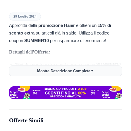
29 Luglio 2024
Approfitta della
promozione Haier
e ottieni un
15% di
sconto extra
su articoli già in saldo. Utilizza il codice
coupon
SUMMER10
per risparmiare ulteriormente!
Dettagli dell’Offerta:
15% di sconto extra
con il codice coupon
SUMMER10
.
Mostra Descrizione Completa
▼
10% di sconto
su 1 prodotto.
15% di sconto
su 2 o più prodotti.
Offerta valida su articoli già in saldo.
Link per la Promozione:
Scopri tutte le offerte e utilizza il codice
qui
.
Offerte Simili
Limitazioni e Condizioni: