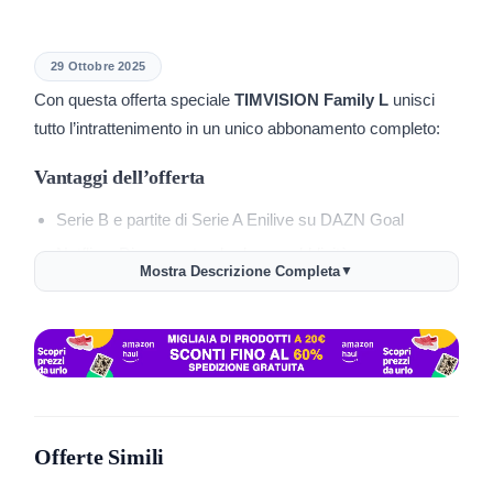
29 Ottobre 2025
Con questa offerta speciale
TIMVISION Family L
unisci
tutto l’intrattenimento in un unico abbonamento completo:
Vantaggi dell’offerta
Serie B e partite di Serie A Enilive su DAZN Goal
Netflix e Disney+ standard con pubblicità
Mostra Descrizione Completa
▼
TIMVISION inclusa
Amazon Prime con Champions League del mercoledì
Un solo abbonamento, tutto incluso
Promo valida dal
29 ottobre al 4 novembre 2025
Offerta disponibile in tutta Italia
Offerte Simili
Attivazione online semplice e veloce