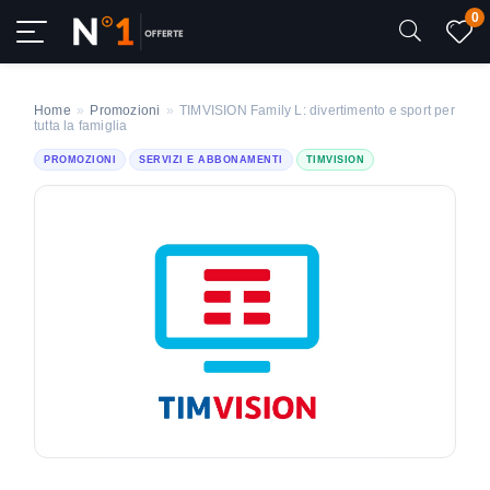
0
Home
»
Promozioni
»
TIMVISION Family L: divertimento e sport per
tutta la famiglia
PROMOZIONI
SERVIZI E ABBONAMENTI
TIMVISION