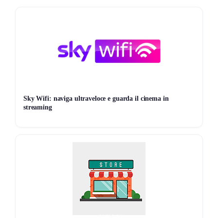
Come attivare la promo TIMVISION
Vai su
TIMVISION Family L promo
Scegli il pacchetto Family L
Attiva l’abbonamento e accedi subito a calcio, sport, film
e serie
Sky Wifi: naviga ultraveloce e guarda il cinema in
Non vuoi perderti nessun affare?
Scopri le migliori
promo
streaming