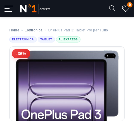
0
Home
»
Elettronica
»
OnePlus Pad 3: Tablet Pro per Tutto
ELETTRONICA
TABLET
ALIEXPRESS
-36%