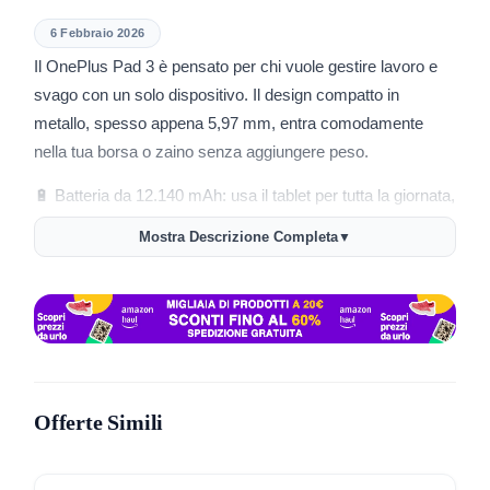
6 Febbraio 2026
Il OnePlus Pad 3 è pensato per chi vuole gestire lavoro e
svago con un solo dispositivo. Il design compatto in
metallo, spesso appena 5,97 mm, entra comodamente
nella tua borsa o zaino senza aggiungere peso.
🔋 Batteria da 12.140 mAh: usa il tablet per tutta la giornata,
con 18 ore di video e 6 ore di gioco continuo. La ricarica
Mostra Descrizione Completa
▼
rapida ti fa ripartire velocemente.
📱 Display 13,2 pollici 144Hz: colori brillanti e fluidità nelle
immagini per guardare film e navigare.
⚡ Snapdragon 8 Elite: passa rapidamente da un’app
all’altra, lavora su tre applicazioni insieme e sfrutta la
Offerte Simili
potenza per disegnare, scrivere o montare video.
🎵 8 altoparlanti: audio immersivo quando guardi contenuti