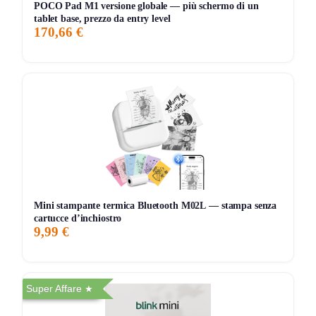
POCO Pad M1 versione globale — più schermo di un
tablet base, prezzo da entry level
7G
30G
90G
Tutto
170,66 €
Mini stampante termica Bluetooth M02L — stampa senza
cartucce d’inchiostro
9,99 €
Super Affare