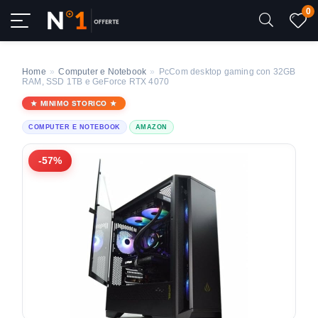
0
Home
»
Computer e Notebook
»
PcCom desktop gaming con 32GB
RAM, SSD 1TB e GeForce RTX 4070
MINIMO STORICO
COMPUTER E NOTEBOOK
AMAZON
-57%