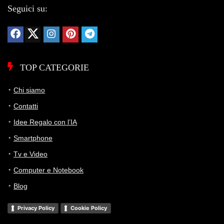
Seguici su:
Storico Prezzo
103 giorni di monitoraggio
1.079,19€
1.079,19€
1.079,19€
ATTUALE
MINIMO
MASSIMO
TOP CATEGORIE
📊 Monitoraggio avviato — il grafico apparirà alla prossima
Chi siamo
variazione di prezzo
Contatti
Idee Regalo con l’IA
Smartphone
Tv e Video
Computer e Notebook
Blog
Privacy Policy
Cookie Policy