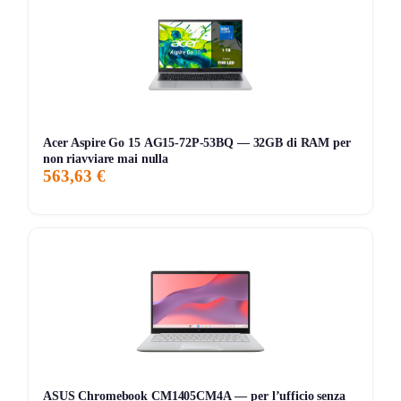
principale però è che la scheda Amazon è poco precisa su
alcuni dettagli fondamentali, e questo su un desktop conta
parecchio.
Le cose pratiche che contano
Il prezzo attuale è di
1.079,19€
, con
vendita e spedizione
Amazon
, disponibilità limitata e consegna indicata per il
6
Acer Aspire Go 15 AG15-72P-53BQ — 32GB di RAM per
non riavviare mai nulla
maggio
. Nella descrizione compaiono anche
tastiera e
563,63 €
mouse inclusi
, dettaglio utile per chi vuole un pacchetto
pronto all’uso.
Il punto delicato è che la scheda presenta informazioni
incoerenti: in alto compare
Windows 10
, mentre nella
descrizione più sotto viene indicato
Windows 11 Home
.
Inoltre il processore viene descritto solo come
AMD Ryzen
7
senza modello preciso, e per un desktop con RTX 4070
questo è un limite importante perché impedisce di valutarne
davvero il rapporto qualità/prezzo contro rivali diretti.
ASUS Chromebook CM1405CM4A — per l’ufficio senza