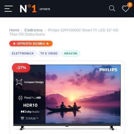
0
Home
»
Elettronica
»
Philips 32PHS6000 Smart TV LED 32″ HD
Titan OS Dolby Audio
OFFERTA BOMBA
ELETTRONICA
TV E VIDEO
AMAZON
-37%