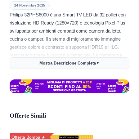
24 Novembre 2025
Philips 32PHS6000 è una Smart TV LED da 32 pollici con
risoluzione HD Ready (1280×720) e tecnologia Pixel Plus,
sviluppata per ambienti compatti come camera da letto,
cucina o camper. Il sistema di miglioramento immagine
gestisce colore e contrasto e supporta HDR10 e HLG,
restituendo scene luminose e dettagliate. La piattaforma
Titan OS permette accesso rapido a streaming e app
Mostra Descrizione Completa
▼
principali con interfaccia intuitiva.
La TV integra compatibilità con Alexa e Google Voice
Assistant per il controllo vocale e la funzione Matter Smart
Home, facilitando automazioni domestiche tramite
dispositivi connessi. Sono presenti tre porte HDMI, doppia
USB, WiFi e sintonizzatore DVB-T2/S2 per segnale digitale
Offerte Simili
terrestre e satellitare.
L’audio Dolby Digital Sound con Vocal Boost enfatizza la
chiarezza dei dialoghi. Il design compatto, cornice sottile e
Offerta Bomba