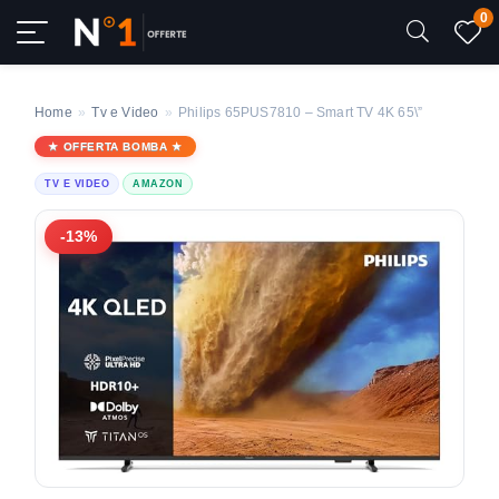
0
Home
»
Tv e Video
»
Philips 65PUS7810 – Smart TV 4K 65\”
OFFERTA BOMBA
TV E VIDEO
AMAZON
-13%