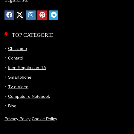
a una TV da gaming realmente più avanzata.
Storico Prezzo
Al minimo storico!
151 giorni di monitoraggio
TOP CATEGORIE
399,00€
399,00€
678,03€
↓-4.8%
ATTUALE
MINIMO
MASSIMO
VARIAZIONE
Chi siamo
Contatti
7G
30G
90G
Tutto
Idee Regalo con l’IA
Smartphone
Tv e Video
Computer e Notebook
Blog
Privacy Policy
Cookie Policy