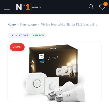
0
Home
»
Illumiazione
»
Philips Hue White Starter Kit 2 lampadine
E27
ILLUMIAZIONE
AMAZON
-23%