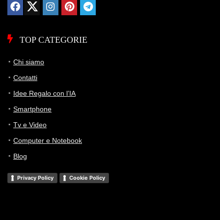
un controllo fisico comodo, puntando più su stabilità e
sistema che su effetti RGB.
Evitalo se:
cerchi lampadine smart economiche, vuoi
TOP CATEGORIE
subito
colori
o
bianco dinamico
, oppure non hai interesse
a costruire un ecosistema Hue più ampio nel tempo.
Chi siamo
Contatti
Storico Prezzo
Idee Regalo con l’IA
101 giorni di monitoraggio
Smartphone
68,98€
68,98€
68,98€
Tv e Video
ATTUALE
MINIMO
MASSIMO
Computer e Notebook
Blog
📊 Monitoraggio avviato — il grafico apparirà alla prossima
variazione di prezzo
Privacy Policy
Cookie Policy