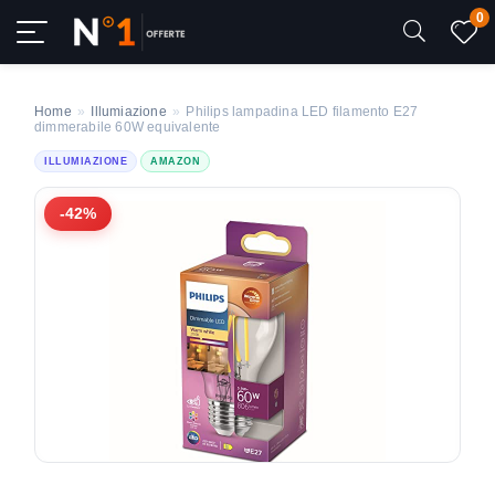
0
Home
»
Illumiazione
»
Philips lampadina LED filamento E27
dimmerabile 60W equivalente
ILLUMIAZIONE
AMAZON
-42%