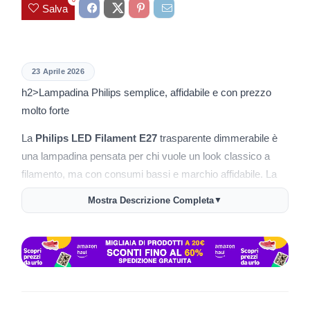
Salva
23 Aprile 2026
h2>Lampadina Philips semplice, affidabile e con prezzo
molto forte
La
Philips LED Filament E27
trasparente dimmerabile è
una lampadina pensata per chi vuole un look classico a
filamento, ma con consumi bassi e marchio affidabile. La
pagina Amazon conferma attacco
E27
, luce
bianca calda
,
Mostra Descrizione Completa
▼
formato trasparente, funzione
dimmerabile
, classe
energetica
D
e confezione da
1 pezzo
, con
posizionamento da illuminazione generale per la casa.
Il valore del prodotto è piuttosto semplice da leggere: non è
una lampadina smart o scenografica speciale, ma una
scelta molto solida per lampade da tavolo, applique,