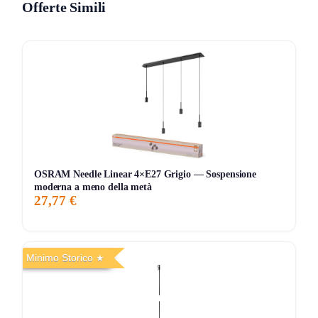
Offerte Simili
sospensioni e punti luce dove vuoi un effetto estetico più
classico. Qui conta soprattutto il mix tra affidabilità Philips,
compatibilità con dimmer e prezzo fortemente scontato.
Le cose pratiche che contano
Il prezzo attuale è di
6,35€
, in
offerta a vendita rapida
, con
sconto del
43%
rispetto al prezzo consigliato di
10,87€
. Il
dato più interessante è che Amazon indica come
prezzo
più basso degli ultimi 30 giorni 11,06€
, quindi il prezzo
OSRAM Needle Linear 4×E27 Grigio — Sospensione
attuale è nettamente sotto anche allo storico recente
moderna a meno della metà
27,77 €
mostrato in pagina.
Il contesto è molto buono: ha badge
Scelta Amazon
, circa
512 recensioni
e il marchio Philips mostra
93% di
Minimo Storico
valutazioni positive
da oltre
50.000 clienti
, con più di
100.000 ordini recenti
. Inoltre è presente una promo
-5%
acquistando 4 o più articoli idonei
, dettaglio utile se devi