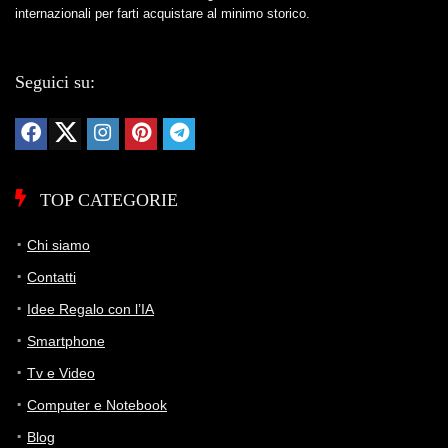
internazionali per farti acquistare al minimo storico.
107 giorni di monitoraggio
6,35€
6,35€
6,35€
Seguici su:
ATTUALE
MINIMO
MASSIMO
📊 Monitoraggio avviato — il grafico apparirà alla prossima
variazione di prezzo
TOP CATEGORIE
Chi siamo
Contatti
Idee Regalo con l’IA
Smartphone
Tv e Video
Computer e Notebook
Blog