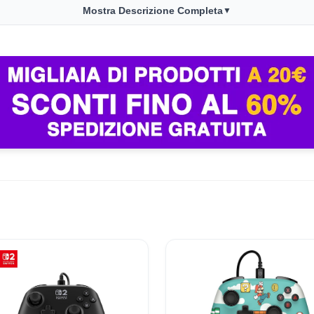
Mostra Descrizione Completa
▼
mero di titoli compatibili e la possibilità di aggiungere controll
ante le sessioni più lunghe. Il pacchetto è pensato per chi vuol
idotti e apprezzano il design compatto. I tempi di caricamento sono
ler viene valutato ergonomico, adatto a lunghe sessioni senza aff
er pack di Fortnite viene giudicata conveniente per chi gioca sp
📊 Monitoraggio avviato — il grafico apparirà alla prossima variazione di prezz