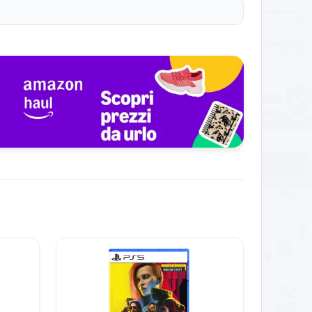
er o accessori. Il sistema di raffreddamento
e iniziare subito a giocare online con amici
 molto ridotti e la grafica di Fortnite risulta
aticare la mano. Alcuni avrebbero gradito un
esso in multiplayer. Qualcuno segnala oscillazioni
o