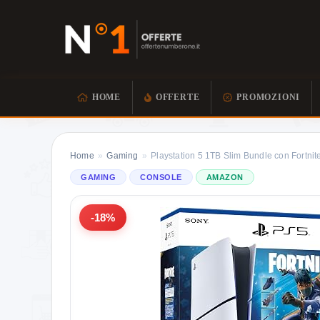
HOME
OFFERTE
PROMOZIONI
Home
»
Gaming
»
Playstation 5 1TB Slim Bundle con Fortni
GAMING
CONSOLE
AMAZON
-18%