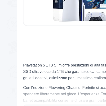
Playstation 5 1TB Slim offre prestazioni di alta fa
SSD ultraveloce da 1TB che garantisce caricament
grilletti adattivi, ottimizzato per il massimo realis
Con l’edizione Flowering Chaos di Fortnite si acc
spendere liberamente nel gioco. L’esperienza Fortn
La retrocompatibilità consente di usare gran parte