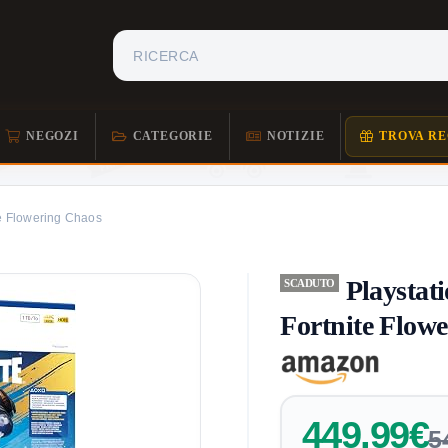
NEGOZI
CATEGORIE
NOTIZIE
TROVA RE
te Flowering Chaos
Playstat
SCADUTO
Fortnite Flow
449,99€
5