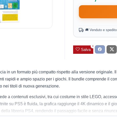
🚚 Venduto e spedit
0
Salva
scia in un formato più compatto rispetto alla versione originale. 
i rapidi e ampio spazio per i giochi. Il bundle comprende il co
mo nei titoli di nuova generazione.
ede a contenuti esclusivi, tra cui costume in stile LEGO, access
ite su PS5 è fluida, la grafica raggiunge il 4K dinamico e il gio
 della libreria PS4, rendendo il passaggio facile e senza rinunc