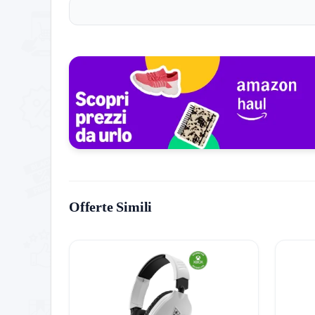
Consigli pratici: valuta la memoria SSD, l’ampio nu
rinnovato mantiene basse le temperature anche dur
senza acquisti aggiuntivi.
Cosa dice chi lo ha già acquistato:
Gli utenti ritengono la PS5 Slim pratica per spazi r
nitida anche su televisori non recenti. Il control
secondo controller, mentre la presenza dello start
di prezzo tra i diversi rivenditori.
Storico Prezzo
Offerte Simili
228 giorni di monitoraggio
449,99€
449,99€
449,99€
ATTUALE
MINIMO
MASSIMO