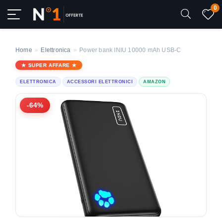
0
Home
»
Elettronica
»
Power bank INIU 10000 mAh USB‑C
SUPER AFFARE
ELETTRONICA
ACCESSORI ELETTRONICI
AMAZON
-64%