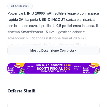
23 Aprile 2026
Power bank
INIU 10000 mAh
sottile e leggero con
ricarica
rapida 3A
. La porta
USB‑C IN&OUT
carica e si ricarica
con lo stesso cavo. Il profilo da
0,5 pollici
entra in tasca. Il
sistema
SmartProtect 15 livelli
gestisce calore e
sovraccarichi. Ricarica un
iPhone fino al 78% in 1
ora
con cavo compatibile. Compatibile con
iPhone,
Samsung, Huawei, iPad
e altri dispositivi USB.
Mostra Descrizione Completa
▼
🔌
USB‑C IN&OUT
per caricare e ricaricare con un
solo cavo
⚡
Uscita 3A
per tempi ridotti su telefoni supportati
📏
Spessore 0,5 pollici
per portabilità quotidiana
Offerte Simili
🔋
10000 mAh
per 1 o 2 ricariche di smartphone
moderni