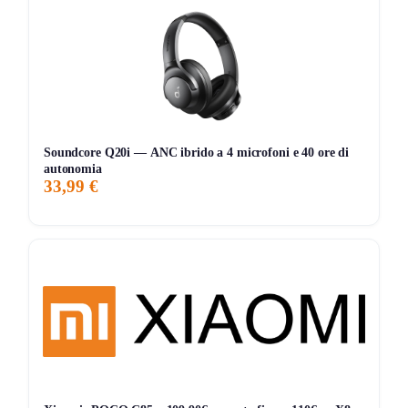
🛡️
15 livelli di protezione
contro sovracorrente e
surriscaldamento
📱
2 porte
totali per ricaricare due dispositivi insieme
👜
Custodia da viaggio
e
cavo USB‑A⇄USB‑C
inclusi
📄
Manuale
con istruzioni rapide di utilizzo
Soundcore Q20i — ANC ibrido a 4 microfoni e 40 ore di
autonomia
33,99 €
Consigli pratici
🔁 Ricarica il power bank con
USB‑C 5V/2A o
superiore
per tempi migliori.
📶 Usa cavi
USB‑C certificati
per mantenere la
velocità
3A
.
🔄 Avvia la ricarica dei dispositivi al
20%
per ridurre
stress batteria.