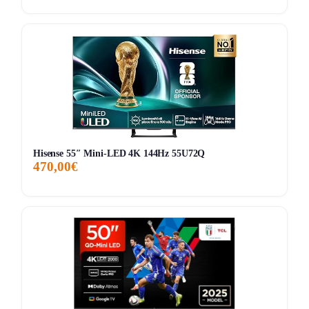
ATTUALE
MINIMO
MASSIMO
📊 Monitoraggio avviato — il grafico apparirà alla prossima
variazione di prezzo
Hisense 55″ Mini‑LED 4K 144Hz 55U72Q
470,00€