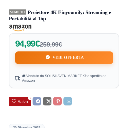
Proiettore 4K Einyoumily: Streaming e
SCADUTO
Portabilità al Top
94,99€
259,99€
VEDI OFFERTA
🚚 Venduto da SOLISHAVEN MARKET Kft.e spedito da
Amazon
0
Salva
20 Dicembre 2025