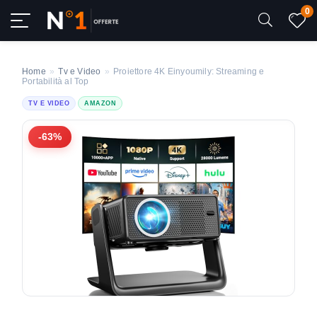
0
Home
»
Tv e Video
»
Proiettore 4K Einyoumily: Streaming e
Portabilità al Top
TV E VIDEO
AMAZON
-63%