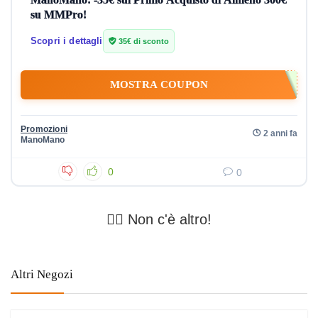
su MMPro!
Scopri i dettagli
35€ di sconto
MOSTRA COUPON
Promozioni
2 anni fa
ManoMano
0
0
🤷‍♂️ Non c'è altro!
Altri Negozi