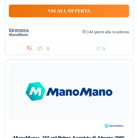
VAI ALL'OFFERTA
Elettronica
144 giorni alla scadenza
ManoMano
0
0
ManoMano: -35€ sul Primo Acquisto di Almeno 300€