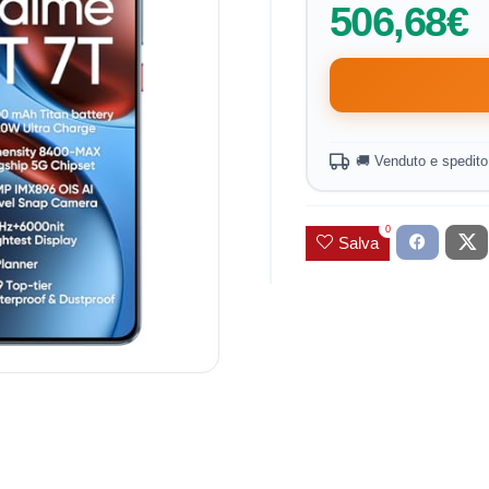
506,68€
🚚 Venduto e spedit
0
Salva