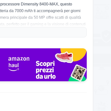
un processore Dimensity 8400-MAX, questo
batteria da 7000 mAh ti accompagnerà per giorni
mera principale da 50 MP offre scatti di qualità
a, perfetto per il gaming e la visione di contenuti
 senza il minimo lag. La qualità delle foto, anche
ti di fotografia. Tuttavia, alcuni potrebbero
plus per chi cerca un dispositivo robusto. In
 per chi desidera un dispositivo versatile e