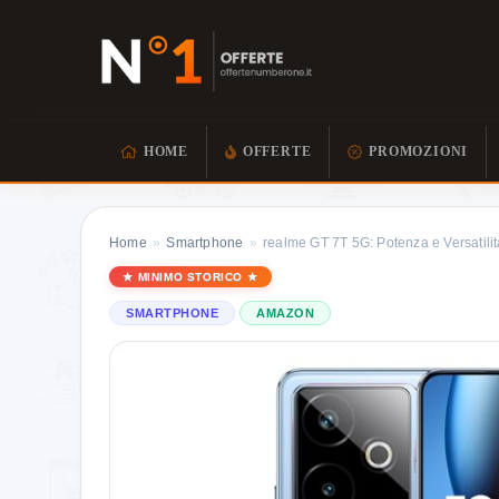
HOME
OFFERTE
PROMOZIONI
Home
»
Smartphone
»
realme GT 7T 5G: Potenza e Versatilit
MINIMO STORICO
SMARTPHONE
AMAZON