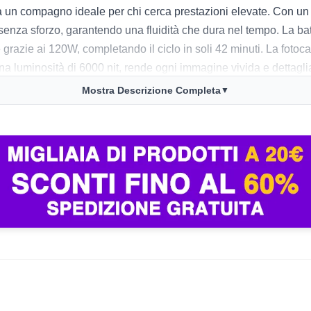
a un compagno ideale per chi cerca prestazioni elevate. Con 
hi senza sforzo, garantendo una fluidità che dura nel tempo. La 
grazie ai 120W, completando il ciclo in soli 42 minuti. La fotoca
na luminosità di 6000 nit, rende ogni immagine vivida e dettagliat
Mostra Descrizione Completa
▼
eando come riesca a gestire anche i giochi più pesanti a 120 FPS
nato, rendendolo un’ottima scelta per i vloggers e gli appassiona
tri modelli più snelli. La resistenza all’acqua di grado IP69 è un 
 e qualità del display rende questo smartphone una scelta solida