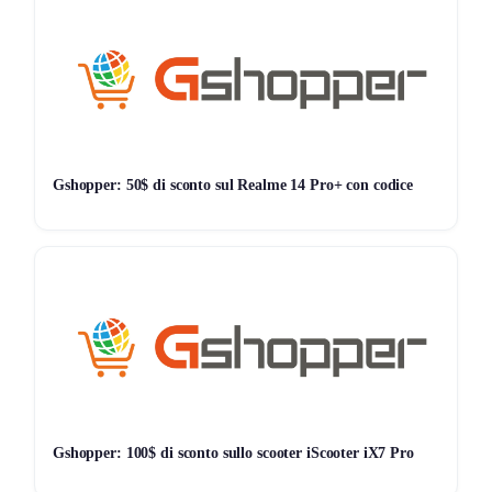
zoom più nitidi rispetto a sensori standard della stessa
fascia. Lo smartphone integra connessione 5G, WiFi
veloce, Bluetooth e sensore di impronte sotto schermo,
con scocca resistente certificata IP68 e IP69K contro
acqua e polvere secondo le specifiche indicate. È un
dispositivo da valutare se cerchi un telefono completo per
utilizzo intenso tra lavoro, social, video e giochi.​
Gshopper: 50$ di sconto sul Realme 14 Pro+ con codice
Gshopper: 100$ di sconto sullo scooter iScooter iX7 Pro