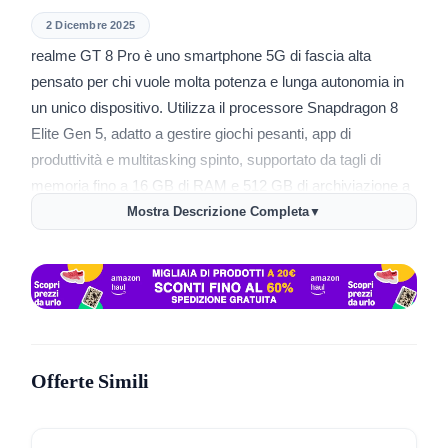
2 Dicembre 2025
realme GT 8 Pro è uno smartphone 5G di fascia alta
pensato per chi vuole molta potenza e lunga autonomia in
un unico dispositivo. Utilizza il processore Snapdragon 8
Elite Gen 5, adatto a gestire giochi pesanti, app di
produttività e multitasking spinto, supportato da tagli di
memoria fino a 16 GB di RAM e 512 GB di archiviazione a
seconda della versione scelta. Il display misura circa 6,8
Mostra Descrizione Completa
▼
pollici con refresh rate a 144 Hz, utile per scorrimenti fluidi,
gaming competitivo e una buona reattività generale.​
La batteria da 7000 mAh è uno dei punti chiave, con
ricarica rapida a 120 W che consente di riportare il telefono
a una percentuale elevata in tempi contenuti, utile se ti
Offerte Simili
sposti spesso o usi molto lo smartphone fuori casa. Il
comparto fotografico include una fotocamera principale da
200 MP con teleobiettivo pensato per scatti dettagliati e