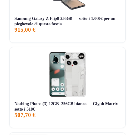
Storico Prezzo
Al minimo storico!
234 giorni di monitoraggio
Samsung Galaxy Z Flip8 256GB — sotto i 1.000€ per un
pieghevole di questa fascia
119,00€
119,00€
129,00€
↓0%
915,00 €
ATTUALE
MINIMO
MASSIMO
VARIAZIONE
7G
30G
90G
Tutto
Nothing Phone (3) 12GB+256GB bianco — Glyph Matrix
sotto i 510€
507,70 €