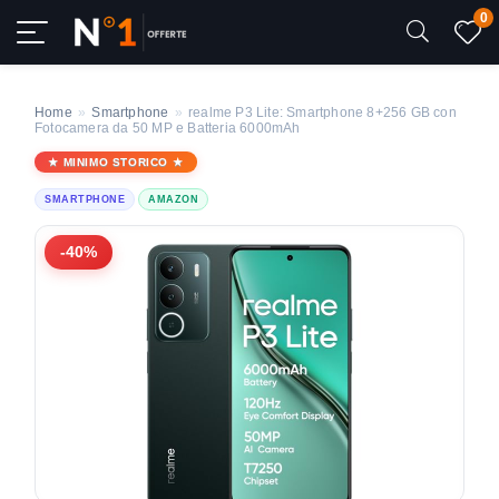
0
Home
»
Smartphone
»
realme P3 Lite: Smartphone 8+256 GB con
Fotocamera da 50 MP e Batteria 6000mAh
MINIMO STORICO
SMARTPHONE
AMAZON
-40%