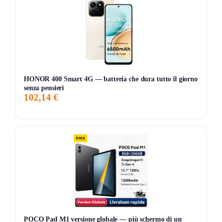
o durante l’allenamento.
🕹️ Funzioni utili: Trova auricolari, accoppiamento veloce,
doppia connessione, LED per carica e comandi touch.
Puoi usare questi auricolari ogni giorno, sia per musica che
per chiamate, senza interruzioni e con semplice gestione.
HONOR 400 Smart 4G — batteria che dura tutto il giorno
senza pensieri
102,14 €
POCO Pad M1 versione globale — più schermo di un