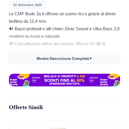
23 Settembre 2025
Le CMF Buds 2a ti offrono un suono ricco grazie al driver
biofibra da 12,4 mm.
🔊 Bassi profondi e alti chiari: Dirac Sound e Ultra Bass 2.0
rendono la musica naturale.
🚫 Cancellazione attiva del rumore: Blocca 42 dB di
rumore, senti solo la tua musica.
📞 Microfoni HD: Quattro microfoni isolano la tua voce dai
Mostra Descrizione Completa
▼
rumori, Wind Noise Reduction 2.0 aiuta nelle chiamate
anche all’aperto.
🔋 Batteria lunga durata: Hai fino a 8 ore di ascolto, che
diventano 35,5 ore con la custodia. Con 10 minuti di
ricarica ottieni subito 5,5 ore di uso con ANC off.
📱 App Nothing X: Personalizza EQ, Ultra Bass, ANC e
Offerte Simili
attiva la modalità Low Lag per il gaming. Funziona su tutti i
dispositivi Nothing.
💧 Resistenza IP54: Usa gli auricolari sotto pioggia leggera