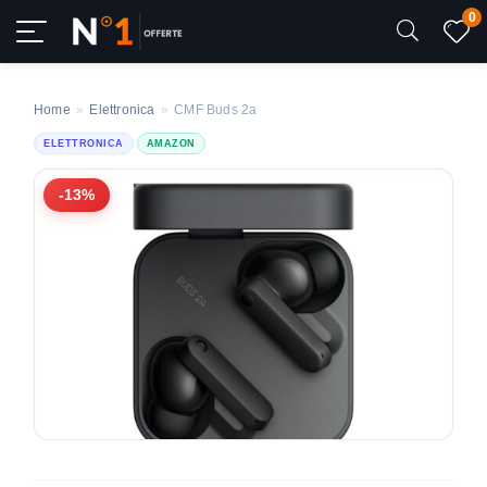
0
Home
»
Elettronica
»
CMF Buds 2a
ELETTRONICA
AMAZON
-13%