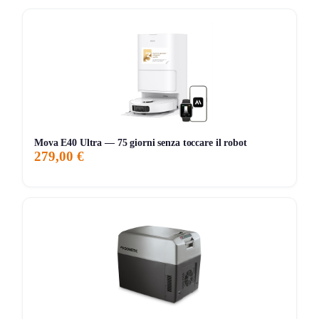
coprendo ogni zona senza perdere tempo o ripassare più
volte sullo stesso punto. Il controllo tramite app rende
possibile programmare, monitorare e personalizzare le
pulizie direttamente dal proprio smartphone, anche quando
non si è in casa.
Cosa ne pensa chi l’ha provato
Chi ha testato il Roborock Q7BF Black ha apprezzato
Mova E40 Ultra — 75 giorni senza toccare il robot
279,00 €
soprattutto la combinazione tra aspirazione potente e
lavaggio ad alta intensità, che garantisce una casa pulita
senza dover intervenire manualmente. I vari livelli di flusso
d’acqua sono utili per calibrare il lavaggio in base alle
esigenze, evitando di bagnare troppo superfici delicate. La
navigazione NIDAR è stata ritenuta efficace nel mappare
gli ambienti e nel muoversi in modo fluido, riducendo al
minimo gli errori di percorso. La spazzola antigroviglio ha
convinto per la facilità di manutenzione, con meno problemi