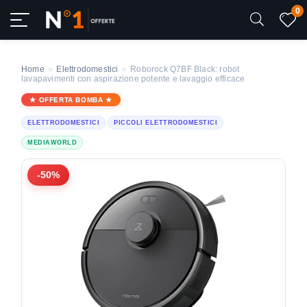
0
Home
»
Elettrodomestici
»
Roborock Q7BF Black: robot
lavapavimenti con aspirazione potente e lavaggio efficace
OFFERTA BOMBA
ELETTRODOMESTICI
PICCOLI ELETTRODOMESTICI
MEDIAWORLD
-50%