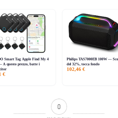
ri
promo
 Smart Tag Apple Find My 4
Philips TAS7000EB 100W — Sco
— A questo prezzo, batte i
del 32%, tocca fondo
102,46 €
itor
1 €
0