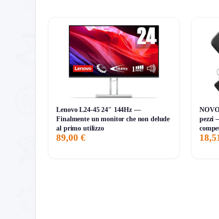
Completa l’acquisto e risparmia
Non vuoi perderti nessun affare?
Scopri le miglio
Lenovo L24-45 24″ 144Hz —
NOVOO
Finalmente un monitor che non delude
pezzi 
al primo utilizzo
compet
89,00 €
18,5