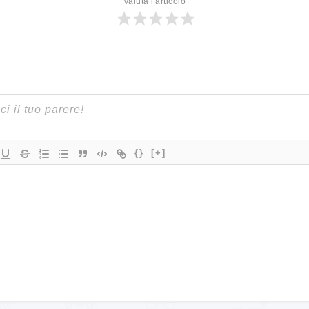
Valuta l'articolo
{}
[+]