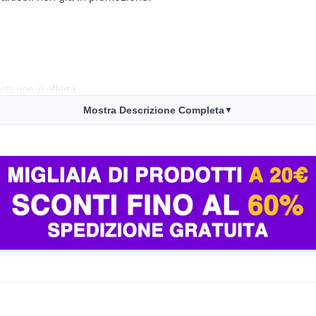
tti non in offerta
Mostra Descrizione Completa
scadenza: 6/11 ore 9:00)
▼
ack Friday
ri articoli