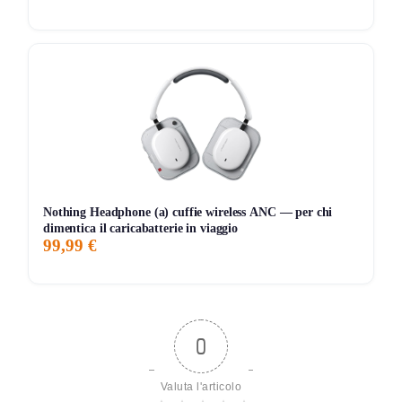
152 giorni di monitoraggio
719,00€
679,00€
719,00€
↑+5.9%
ATTUALE
MINIMO
MASSIMO
VARIAZIONE
7G
30G
90G
Tutto
Nothing Headphone (a) cuffie wireless ANC — per chi
dimentica il caricabatterie in viaggio
99,99 €
0
Valuta l'articolo