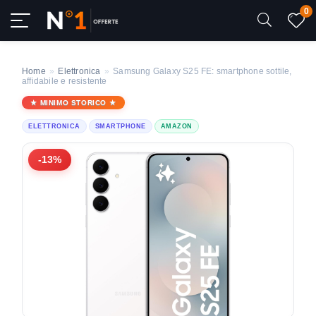
0
Home
»
Elettronica
»
Samsung Galaxy S25 FE: smartphone sottile,
affidabile e resistente
MINIMO STORICO
ELETTRONICA
SMARTPHONE
AMAZON
-13%