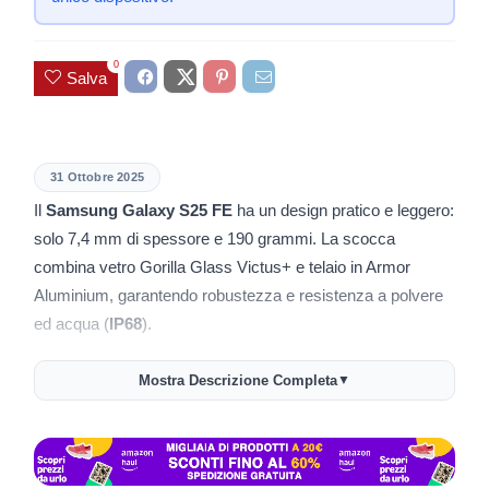
0
Salva
31 Ottobre 2025
Il
Samsung Galaxy S25 FE
ha un design pratico e leggero:
solo 7,4 mm di spessore e 190 grammi. La scocca
combina vetro Gorilla Glass Victus+ e telaio in Armor
Aluminium, garantendo robustezza e resistenza a polvere
ed acqua (
IP68
).
📱
Display innovativo
Mostra Descrizione Completa
▼
Schermo Dynamic AMOLED 2X da
6,7 pollici
,
risoluzione FHD+ e refresh rate dinamico a 120Hz
Luminosità fino a
1.900 nit
per una visione ottimale