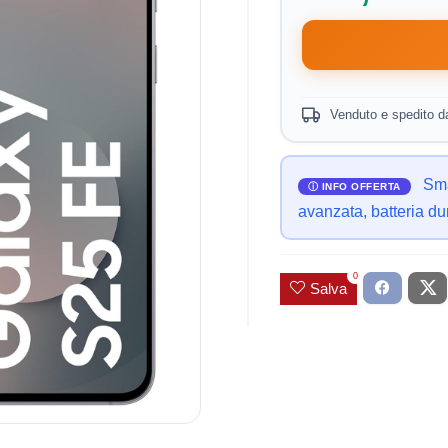
Venduto e spedito 
Sma
avanzata, batteria dur
0
Salva