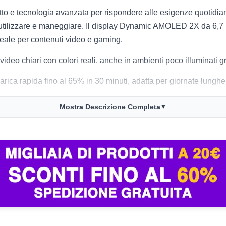
tecnologia avanzata per rispondere alle esigenze quotidiane. Il
da utilizzare e maneggiare. Il display Dynamic AMOLED 2X da 6,7 po
eale per contenuti video e gaming.
e video chiari con colori reali, anche in ambienti poco illuminati
carica rapida fino al 65% in 30 minuti, adatta per giornate lunghe
e acqua, materiali premium come Gorilla Glass Victus+ e scocc
Mostra Descrizione Completa
▼
B RAM e 256GB di memoria interna, ideali per multitasking, gio
eo e operatività quotidiana. Filtri personalizzati e assistenza int
acità di memoria in base alle tue esigenze, verifica la robustezza
quisto. Il rapporto qualità/prezzo risulta competitivo consideran