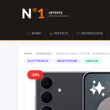
HOME
OFFERTE
PROMOZIONI
Home
»
Elettronica
»
Samsung Galaxy S25 FE: smartphone sot
ELETTRONICA
SMARTPHONE
AMAZON
-23%