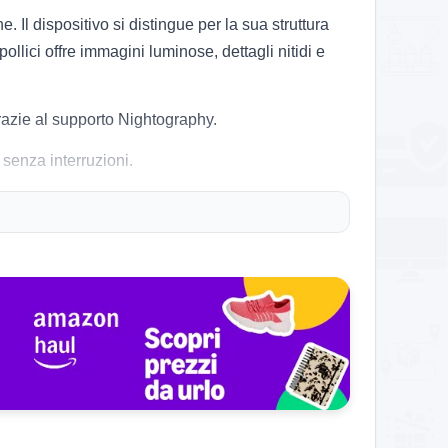
 dispositivo si distingue per la sua struttura
llici offre immagini luminose, dettagli nitidi e
 grazie al supporto Nightography.
 senza interruzioni.
a Enhanced Armor Aluminum.
chi e app. Il raffreddamento avanzato mantiene il
elligente migliorano l’esperienza d’uso.
 dei materiali e la comodità d’uso. La garanzia
do le funzionalità offerte.