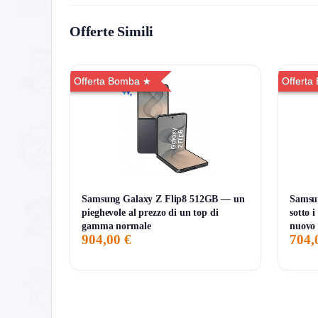
151 giorni di monitoraggio
Offerte Simili
639,00€
639,00€
679,00€
↓-5.9%
ATTUALE
MINIMO
MASSIMO
VARIAZIONE
Offerta Bomba
Offerta
7G
30G
90G
Tutto
Samsung Galaxy Z Flip8 512GB — un
Samsu
pieghevole al prezzo di un top di
sotto 
gamma normale
nuovo
904,00 €
704,