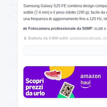
Samsung Galaxy S25 FE combina design compatto e 
sottile (7,4 mm) e il peso ridotto (190 g), facile 
una frequenza di aggiornamento fino a 120 Hz, id
📸
Fotocamera professionale da 50MP
: scatti 
🔋
Batteria da 4.900 mAh
: autonomia elevata, ri
🛡️
Resistenza IP68
: protezione contro polvere 
⚡
Prestazioni fluide
: processore Exynos 2400, 8G
telefono stabile durante l’uso intenso.
🤖
Funzionalità AI
: Galaxy AI semplifica foto, vid
📱
Consigli pratici per l’acquisto
: valuta la cap
estesa di 3 anni consente maggiore serenità nell’ac
Storico Prezzo