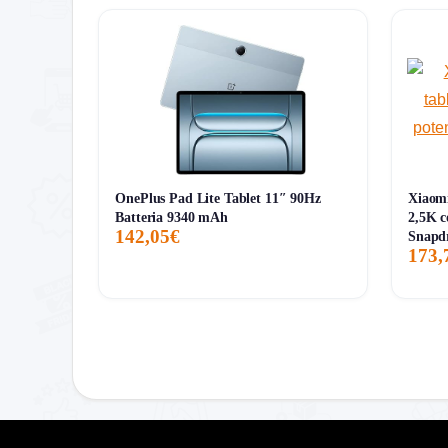
Pro:
schermo
AMOLED da 14,6 pollici
, enorme
Pro:
S Pen inclusa
, vero vantaggio economico e 
Pro:
connettività
5G
, utile per uso professionale 
Pro:
trattamento
antiriflesso
e
Vision Booster
Pro:
piattaforma Samsung molto forte per note, mu
Contro:
prezzo alto in assoluto, anche se coere
Contro:
dimensioni molto grandi, quindi non è il 
OnePlus Pad Lite Tablet 11″ 90Hz
Xiaomi
Contro:
storico recensioni ancora limitato, con 
Batteria 9340 mAh
2,5K c
142,05€
Snapd
Contro:
il riferimento ai
3 anni di garanzia
non s
173,
A chi conviene davvero
Compralo se:
vuoi uno dei migliori tablet Androi
Evitalo se:
cerchi qualcosa di più compatto, più e
ultra sottile con enorme display AMOLED.