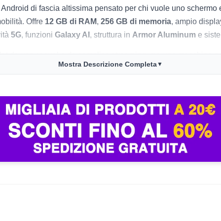
 Android di fascia altissima pensato per chi vuole uno schermo
bilità. Offre
12 GB di RAM
,
256 GB di memoria
, ampio displ
vità
5G
, funzioni
Galaxy AI
, struttura in
Armor Aluminum
e sist
blet da uso casual o da semplice streaming, ma una macchina pr
Mostra Descrizione Completa
▼
grande schermo. Il vero valore qui sta soprattutto nell’unione 
9%
rispetto al
prezzo mediano di 959,99€
, ed è
venduto e sp
 realmente utile per l’offerta resta soprattutto il prezzo diretto at
ni
, mentre Samsung mostra
93% di valutazioni positive
da olt
 ai
36 mesi di garanzia
è esplicitamente indicato come valido per
rincipale dell’acquisto.