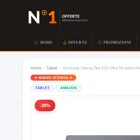
HOME
OFFERTE
PROMOZIONI
Home
»
Tablet
»
Samsung Galaxy Tab S10 Ultra 5G tablet A
MINIMO STORICO
TABLET
AMAZON
-39%