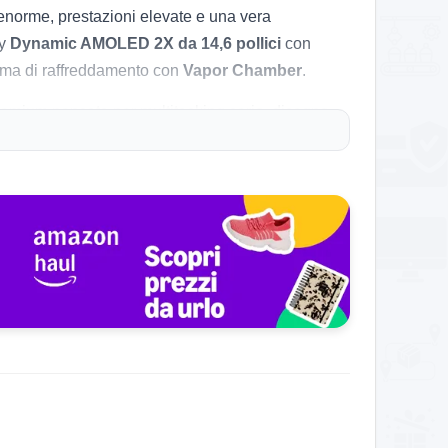
 enorme, prestazioni elevate e una vera
ay
Dynamic AMOLED 2X da 14,6 pollici
con
ema di raffreddamento con
Vapor Chamber
.
emium pensata per multitasking serio, disegno,
tra pannello enorme AMOLED, S Pen inclusa e un
edito da Amazon
. In pagina viene anche indicata
tuale sul modello
5G da 12/256 GB
.
re
50.000 clienti
e più di
100.000 ordini recenti
.
 clienti residenti in
Germania
, quindi per il