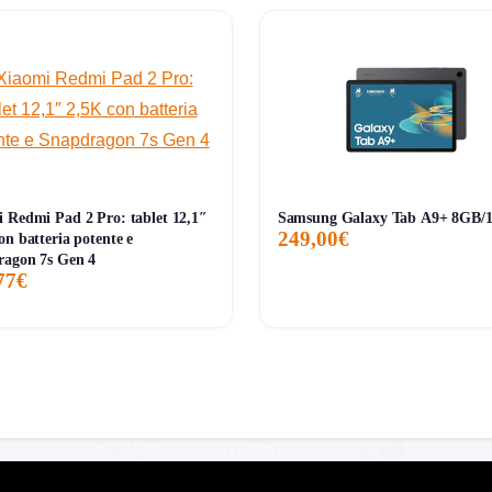
 e perfetto per multitasking, media e creatività.
pratico rispetto ad altri tablet premium.
e mobilità reale.
, molto sensati su una diagonale così ampia.
ltitasking, DeX e integrazione con altri dispositivi Galaxy.
nte con la fascia ultra-premium.
tablet più pratico da usare sempre in mano o in mobilità leggera.
 Redmi Pad 2 Pro: tablet 12,1″
Samsung Galaxy Tab A9+ 8GB/
249,00€
solo
14 recensioni
.
on batteria potente e
ragon 7s Gen 4
embra una leva valida in modo diretto per tutti gli utenti italiani.
77€
d in assoluto per schermo, produttività, disegno e multitasking, 
conomico o più vicino a un tablet da divano, perché qui il vero