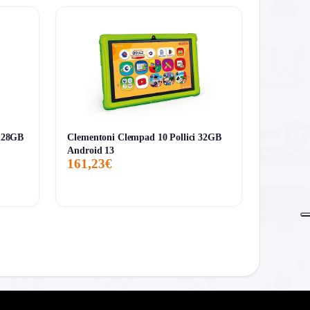
128GB
Clementoni Clempad 10 Pollici 32GB
Android 13
161,23€
con S Pen inclusa e 5G già pronto.
 senso dell’acquisto è avere un quasi-notebook