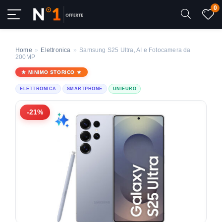
0
Home
»
Elettronica
»
Samsung S25 Ultra, AI e Fotocamera da
200MP
MINIMO STORICO
ELETTRONICA
SMARTPHONE
UNIEURO
-21%