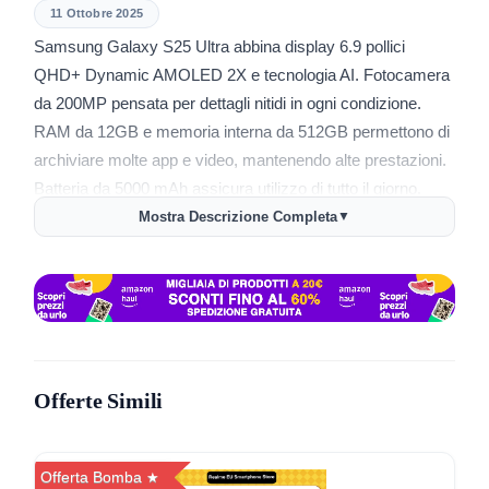
11 Ottobre 2025
Samsung Galaxy S25 Ultra abbina display 6.9 pollici
QHD+ Dynamic AMOLED 2X e tecnologia AI. Fotocamera
da 200MP pensata per dettagli nitidi in ogni condizione.
RAM da 12GB e memoria interna da 512GB permettono di
archiviare molte app e video, mantenendo alte prestazioni.
Batteria da 5000 mAh assicura utilizzo di tutto il giorno.
Mostra Descrizione Completa
▼
Prestazioni rapide in ogni situazione, grazie al processore
integrato e ottimizzazione software.
Display ampio facile da usare sia per gaming sia per
lavoro.
Fotocamera principale consente scatti professionali, anche
Offerte Simili
in notturna, e video di qualità.
Memoria abbondante consente di non cancellare dati
spesso.
Offerta Bomba