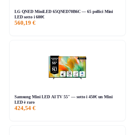
710,00€
604,00€
799,00€
↑+1.7%
ATTUALE
MINIMO
MASSIMO
VARIAZIONE
LG QNED MiniLED 65QNED70B6C — 65 pollici Mini
LED sotto i 600€
7G
30G
90G
Tutto
560,19 €
Samsung Mini LED AI TV 55″ — sotto i 450€ un Mini
LED è raro
424,54 €