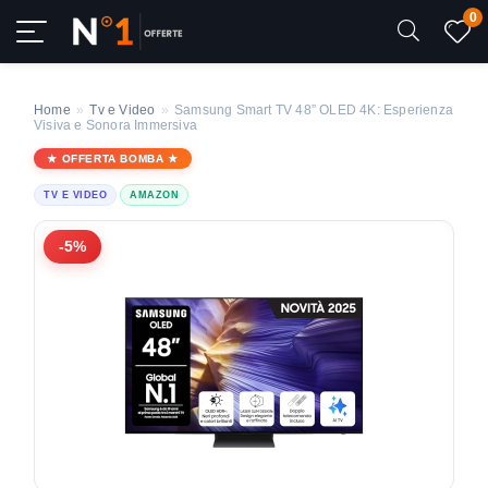
0
Home
»
Tv e Video
»
Samsung Smart TV 48” OLED 4K: Esperienza
Visiva e Sonora Immersiva
OFFERTA BOMBA
TV E VIDEO
AMAZON
-5%