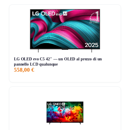
Cosa ne pensa chi l’ha provato
Chi ha provato questa TV la descrive come un vero e
proprio centro di intrattenimento. Tra i punti a favore, molti
utenti apprezzano l’audio surround 3D con OTS, che
arricchisce l’esperienza visiva. Inoltre, la funzione Q-
Symphony crea una sinergia perfetta con le soundbar,
migliorando ulteriormente la qualità audio. Tuttavia, alcuni
LG OLED evo C5 42″ — un OLED al prezzo di un
notano che la TV è un po’ più costosa rispetto ad altri
pannello LCD qualunque
558,00 €
modelli sul mercato. Il Smart Hub semplifica la navigazione
tra film, giochi e programmi, rendendo la fruizione dei
contenuti molto intuitiva. In generale, è un ottimo
investimento per chi cerca qualità e prestazioni elevate.
Storico Prezzo
191 giorni di monitoraggio