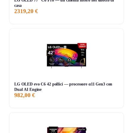
LG OLED 77″ C6 Pro — un cinema intero nel salotto di
avanzata che si trova in modelli più costosi, ma nel
casa
2319,20 €
complesso la TV si comporta bene sia con contenuti
streaming che con giochi. La fluidità delle immagini e la
resa cromatica la rendono una buona scelta per chi vuole
un prodotto versatile e affidabile senza complicazioni
eccessive.
Storico Prezzo
204 giorni di monitoraggio
799,00€
799,00€
799,00€
LG OLED evo C6 42 pollici — processore α11 Gen3 con
ATTUALE
MINIMO
MASSIMO
Dual AI Engine
982,00 €
📊 Monitoraggio avviato — il grafico apparirà alla prossima
variazione di prezzo