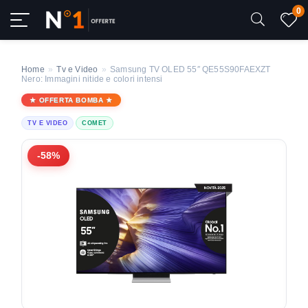
0
Home
»
Tv e Video
»
Samsung TV OLED 55″ QE55S90FAEXZT
Nero: Immagini nitide e colori intensi
OFFERTA BOMBA
TV E VIDEO
COMET
-58%