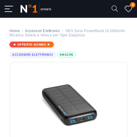
0
Home
»
Accessori Elettronici
»
SBS Solar PowerBank 10.000mAh:
Ricarica Solare e Veloce per Ogni Esigenza
OFFERTA BOMBA
ACCESSORI ELETTRONICI
AMAZON