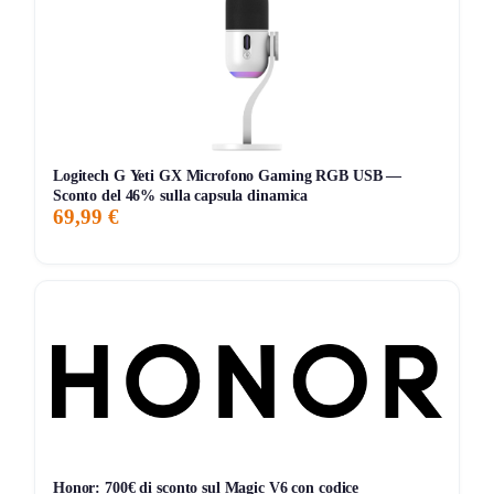
perfetto da portare in viaggio. La possibilità di ricaricare fino
a due dispositivi simultaneamente attraverso le porte USB-
A è un plus notevole. La funzione Intelligent Charge (IC) è
particolarmente apprezzata, poiché regola
automaticamente la potenza assorbita dal dispositivo,
garantendo la massima sicurezza. Tuttavia, alcuni utenti
Logitech G Yeti GX Microfono Gaming RGB USB —
segnalano che la ricarica solare richiede tempo e potrebbe
Sconto del 46% sulla capsula dinamica
69,99 €
non essere efficace in condizioni di scarsa illuminazione. In
generale, il SBS Solar PowerBank è una scelta valida per
chi cerca un caricabatterie versatile e pratico.
Storico Prezzo
231 giorni di monitoraggio
19,99€
9,99€
19,99€
↑+100.1%
ATTUALE
MINIMO
MASSIMO
VARIAZIONE
Honor: 700€ di sconto sul Magic V6 con codice