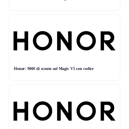
7G
30G
90G
Tutto
Honor: 900€ di sconto sul Magic V5 con codice