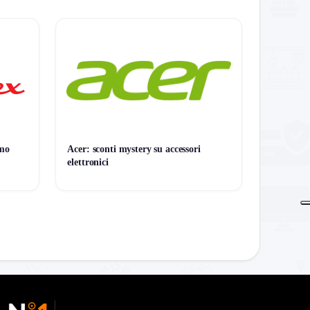
o
imo
Acer: sconti mystery su accessori
elettronici