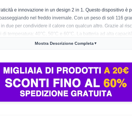
ità e innovazione in un design 2 in 1. Questo dispositivo è perf
seggiando nel freddo invernale. Con un peso di soli 116 gramm
in due per condividere il calore con qualcun altro. Grazie al r
li di temperatura: 40°C, 50°C e 60°C. La batteria ad alta capaci
Mostra Descrizione Completa
▼
elocità di riscaldamento e la possibilità di regolare la tempera
in particolare per chi trascorre lunghe ore nel freddo. Tuttavia,
ica rapida tramite Type-C è un altro punto a favore, permettendo
l’utilizzo e lo rende ideale da portare in tasca. In generale, è 