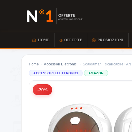
HOME
OFFERTE
PROMOZIONI
Home
»
Accessori Elettronici
»
Scaldamani Ricaricabile FAND
ACCESSORI ELETTRONICI
AMAZON
-70%