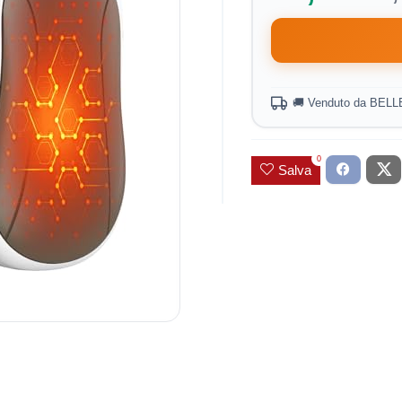
🚚 Venduto da BELL
0
Salva