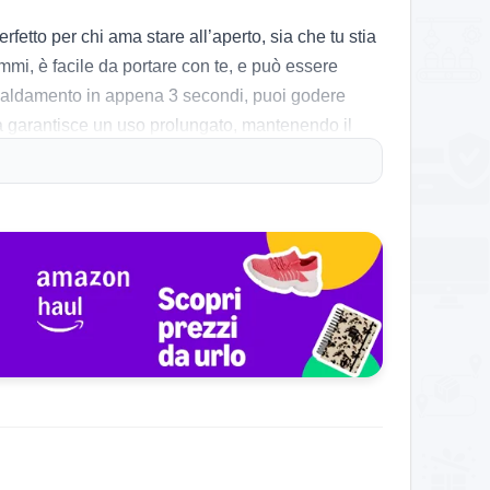
etto per chi ama stare all’aperto, sia che tu stia
i, è facile da portare con te, e può essere
iscaldamento in appena 3 secondi, puoi godere
tà garantisce un uso prolungato, mantenendo il
tura in base alle proprie esigenze. È considerato
 alcuni utenti segnalano che, a temperature molto
 di ricaricare entrambi gli scaldamani
un prodotto altamente consigliato per chi cerca