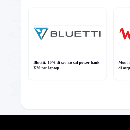
11,99€
11,99€
11,99€
ATTUALE
MINIMO
MASSIMO
Bluetti: 10% di sconto sul power bank
Moulin
X20 per laptop
di acq