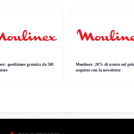
📊 Monitoraggio avviato — il grafico apparirà alla prossima variazione di prezz
ex: spedizione gratuita da 50€
Moulinex: 20% di sconto sul pr
uisto
acquisto con la newsletter