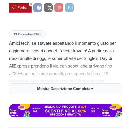
0
Salva
13 Dicembre 2025
Amici tech, se stavate aspettando il momento giusto per
aggiornare i vostri gadget, l’avete trovato! A partire dalla
mezzanotte di oggi, le super offerte del Single’s Day di
AliExpress prendono il via con sconti che arrivano fino
all’80% su tantissimi prodotti, proseguendo fino al 19
novembre. Non perdete l’occasione di fare acquisti
intelligenti risparmiando un bel po’!
Mostra Descrizione Completa
▼
Cosa c’è di interessante?
Nintendo Switch 2 EU Version + Mario Kart: per tutti
gli appassionati di gaming che aspettavano il nuovo
bundle.