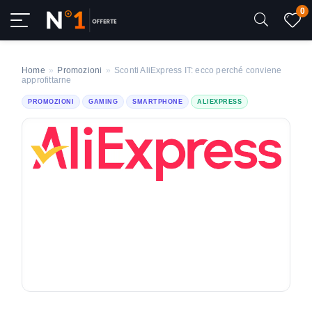
0
Home
»
Promozioni
»
Sconti AliExpress IT: ecco perché conviene
approfittarne
PROMOZIONI
GAMING
SMARTPHONE
ALIEXPRESS