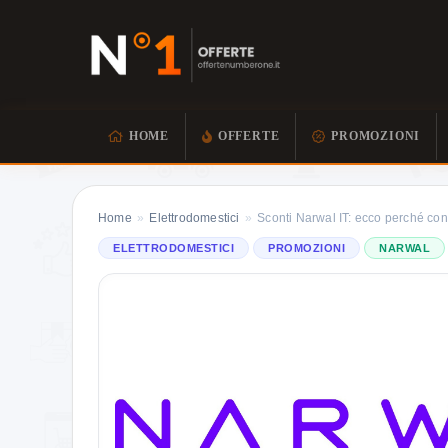
HOME
OFFERTE
PROMOZIONI
Home
»
Elettrodomestici
»
Sconti Narwal IT: ecco perché con
ELETTRODOMESTICI
PROMOZIONI
NARWAL