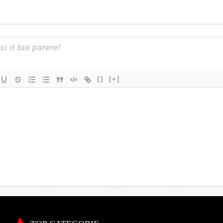
{}
[+]