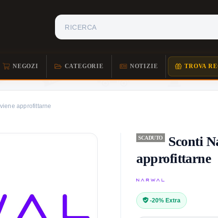
NEGOZI
CATEGORIE
NOTIZIE
TROVA RE
viene approfittarne
Sconti N
SCADUTO
approfittarne
-20% Extra