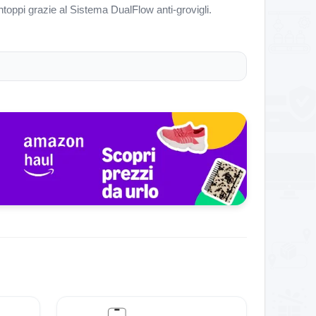
toppi grazie al Sistema DualFlow anti-grovigli.
eoccupazioni.
ccasione: l’offerta è valida fino al 2025-12-22.