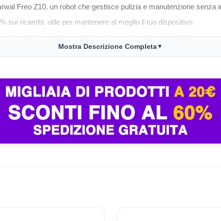
arwal Freo Z10, un robot che gestisce pulizia e manutenzione senza in
% sui ricambi, utile per mantenere al meglio il tuo dispositivo.
esto robot si adatta perfettamente anche agli angoli difficili.
Mostra Descrizione Completa
▼
uto-manutenzione rende l’utilizzo del dispositivo semplice e senza pr
olvere e mop combo, questo è il momento giusto. Non perdere l’o
semplice ed efficiente.