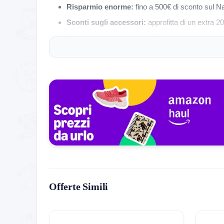
Risparmio enorme:
fino a 500€ di sconto sul N
Sconti sugli accessori:
approfitta di un extra 20
Prestazioni top:
con 15.000 Pa di aspirazione, qu
Manutenzione automatizzata:
la stazione di a
Se hai mai pensato di acquistare un robot aspirap
Preparati a un nuovo modo di pulire casa in modo 
Offerte Simili