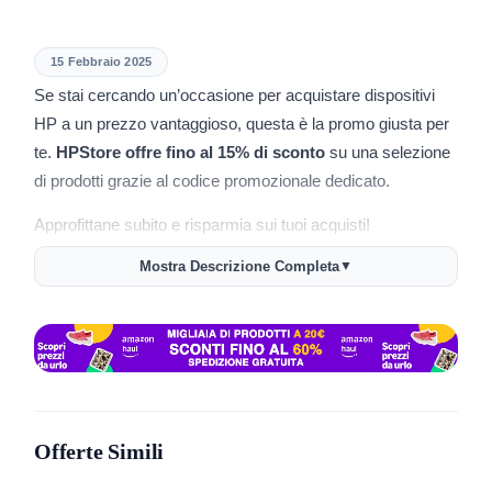
15 Febbraio 2025
Se stai cercando un’occasione per acquistare dispositivi
HP a un prezzo vantaggioso, questa è la promo giusta per
te.
HPStore offre fino al 15% di sconto
su una selezione
di prodotti grazie al codice promozionale dedicato.
Approfittane subito e risparmia sui tuoi acquisti!
Mostra Descrizione Completa
▼
Come ottenere lo sconto HPStore
Per usufruire della promozione, segui questi semplici
passaggi:
Visita la pagina dell’offerta
utilizzando questo link:
HPStore Promo
Offerte Simili
Scegli i prodotti inclusi nella promozione
Inserisci il codice sconto
SCONTO15
al momento del