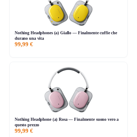
Non serve inserire codici, lo sconto viene calcolato subito
al checkout.
Termini e condizioni
Nothing Headphones (a) Giallo — Finalmente cuffie che
L’offerta è valida solo su una selezione di prodotti. Il
20% di
durano una vita
99,99 €
sconto
viene applicato al carrello in automatico. Non è
cumulabile con altre promozioni ed è
esclusa dai prodotti
presenti nel volantino Unieuro
.
La promozione è attiva fino al
28 settembre 2025
, quindi
hai tempo limitato per approfittarne.
Perché conviene
Un televisore è ormai un alleato quotidiano per film, sport,
giochi e intrattenimento. Grazie a Unieuro puoi avere un
Nothing Headphone (a) Rosa — Finalmente suono vero a
modello di qualità a prezzo ridotto, senza complicazioni e
questo prezzo
99,99 €
con spedizione rapida.