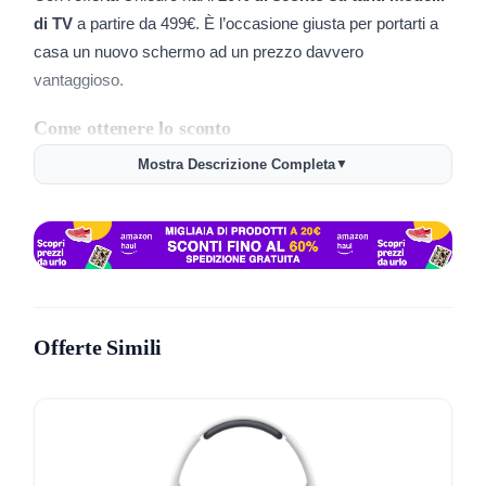
di TV
a partire da 499€. È l’occasione giusta per portarti a
casa un nuovo schermo ad un prezzo davvero
vantaggioso.
Come ottenere lo sconto
Mostra Descrizione Completa
▼
Per approfittare della promozione ti basta seguire pochi
passaggi semplici:
Vai alla pagina dell’offerta Unieuro tramite questo link:
Unieuro TV in sconto
.
Scegli il modello di televisore che preferisci tra quelli
inclusi nella promo.
Offerte Simili
Aggiungilo al carrello e vedrai applicato
lo sconto del
20% in automatico
.
Completa l’acquisto e ricevi la tua nuova TV direttamente
a casa.