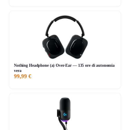
Non aspettare oltre
Clicca sul link, scegli il tuo televisore e porta subito a casa
la tua
nuova TV scontata
.
Non vuoi perderti nessun affare?
Scopri le migliori
promo
Nothing Headphone (a) Over-Ear — 135 ore di autonomia
vera
99,99 €