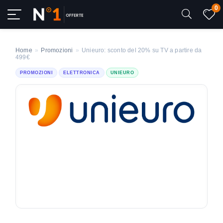
0
Home
»
Promozioni
»
Unieuro: sconto del 20% su TV a partire da
499€
PROMOZIONI
ELETTRONICA
UNIEURO