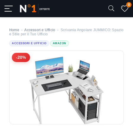
0
Home
»
Accessori e Ufficio
»
Scrivania Angolare JUMMICO: Spazio
e Stile per il Tuo Ufficio
ACCESSORI E UFFICIO
AMAZON
-20%