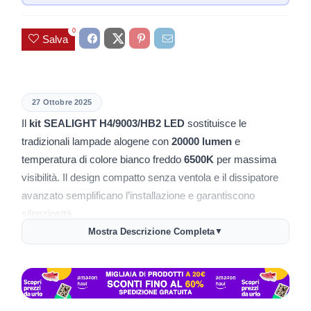
0
Salva
27 Ottobre 2025
Il
kit SEALIGHT H4/9003/HB2 LED
sostituisce le
tradizionali lampade alogene con
20000 lumen
e
temperatura di colore bianco freddo
6500K
per massima
visibilità. Il design compatto senza ventola e il dissipatore
avanzato semplificano l’installazione e garantiscono
silenziosità.
Mostra Descrizione Completa
▼
💡
Super luminosità 20000lm:
guida sicura su qualsiasi
strada
🔧
Installazione plug-and-play:
montaggio rapido su auto
compatibili senza modifiche