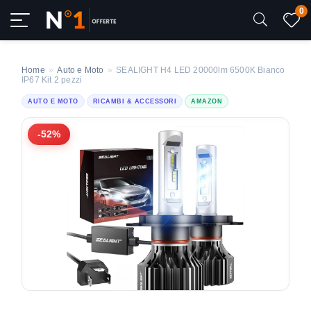
0
Home
»
Auto e Moto
»
SEALIGHT H4 LED 20000lm 6500K Bianco
IP67 Kit 2 pezzi
AUTO E MOTO
RICAMBI & ACCESSORI
AMAZON
-52%