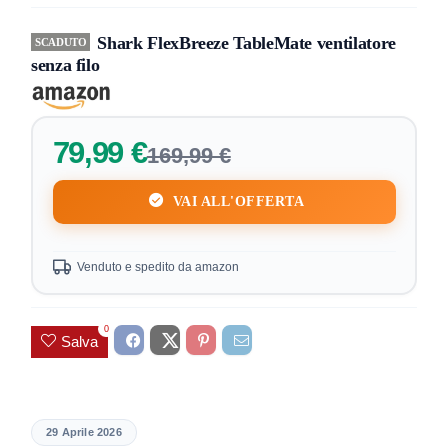
Shark FlexBreeze TableMate ventilatore
SCADUTO
senza filo
79,99 €
169,99 €
VAI ALL'OFFERTA
Venduto e spedito da amazon
0
Salva
29 Aprile 2026