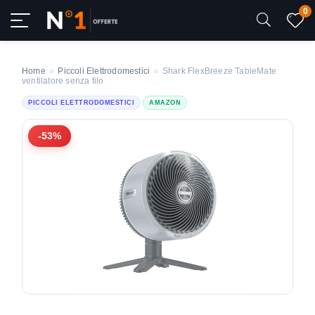
0
Home
»
Piccoli Elettrodomestici
»
Shark FlexBreeze TableMate
ventilatore senza filo
PICCOLI ELETTRODOMESTICI
AMAZON
-53%