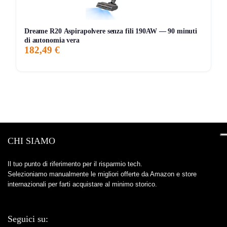
Contro:
Le
24 ore
sono riferite alla
velocità 1 senza
oscillazione
, quindi nell’uso reale a potenza più alta
Dreame R20 Aspirapolvere senza fili 190AW — 90 minuti
l’autonomia sarà inferiore.
di autonomia vera
182,49 €
Contro:
Non è il classico ventilatore economico
entry-level: qui paghi la combinazione tra
portabilità
,
uso outdoor e potenza dichiarata.
Contro:
Non è minuscolo: per chi cerca un modello
super compatto da scrivania pura, i suoi
3 kg
potrebbero essere più di quanto desiderato.
CHI SIAMO
A chi conviene davvero
Compralo se:
vuoi un ventilatore da tavolo
premium
, da
Il tuo punto di riferimento per il risparmio tech.
Selezioniamo manualmente le migliori offerte da Amazon e store
usare sia in casa sia fuori, con buona autonomia, flusso
internazionali per farti acquistare al minimo storico.
d’aria ampio e comodità vera quando non hai prese
disponibili vicino.
Seguici su:
Evitalo se:
cerchi semplicemente un ventilatore