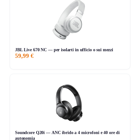
Chi ha avuto modo di utilizzare la Sharp HT-SB147
apprezza principalmente la qualità audio, con toni chiari e
un buon bilanciamento tra bassi e alti. La facilità di
connessione tramite Bluetooth è un altro punto a favore,
permettendo di riprodurre musica direttamente da
smartphone o tablet senza complicazioni. Tuttavia, alcuni
JBL Live 670 NC — per isolarti in ufficio o sui mezzi
59,99 €
utenti segnalano che il suono potrebbe risultare meno
potente rispetto ad altre soundbar di fascia simile,
specialmente in ambienti più grandi. Inoltre, le istruzioni
fornite non sempre sono in italiano, il che può creare
qualche difficoltà iniziale per l’installazione. Nonostante ciò,
per chi cerca una soluzione compatta e funzionale per
migliorare l’audio della TV, la Sharp HT-SB147 rappresenta
un’ottima scelta.
Storico Prezzo
Soundcore Q20i — ANC ibrido a 4 microfoni e 40 ore di
autonomia