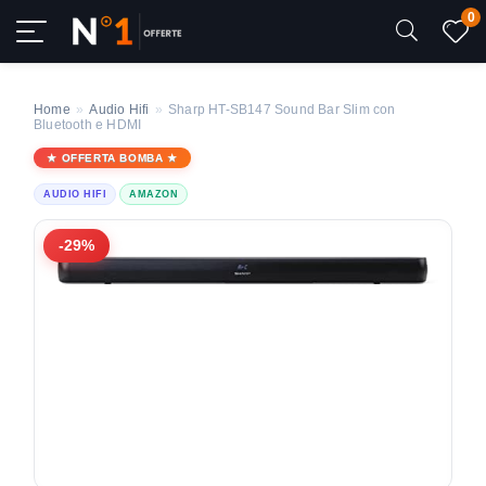
0
Home
»
Audio Hifi
»
Sharp HT-SB147 Sound Bar Slim con
Bluetooth e HDMI
OFFERTA BOMBA
AUDIO HIFI
AMAZON
-29%