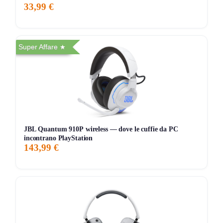
204 giorni di monitoraggio
33,99 €
70,98€
68,85€
73,96€
↑+3.1%
ATTUALE
MINIMO
MASSIMO
VARIAZIONE
Super Affare
7G
30G
90G
Tutto
JBL Quantum 910P wireless — dove le cuffie da PC
incontrano PlayStation
143,99 €